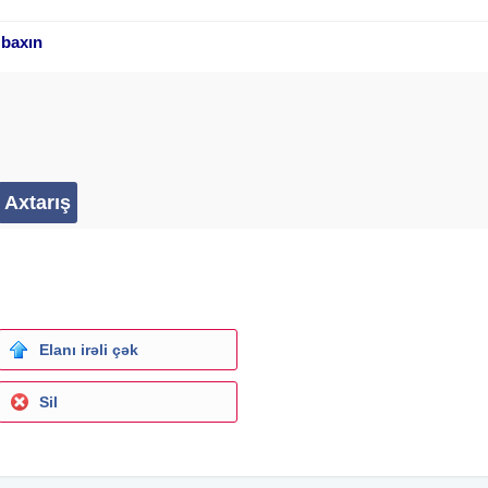
 baxın
Elanı irəli çək
Sil