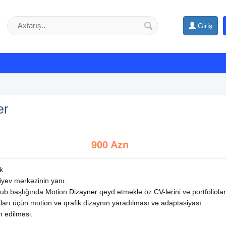
Giriş
er
900 Azn
k
liyev mərkəzinin yanı.
ub başlığında Motion
Dizayner
qeyd etməklə öz CV-lərini və portfoliolar
ları üçün motion və qrafik dizaynın yaradılması və adaptasiyası
 edilməsi.