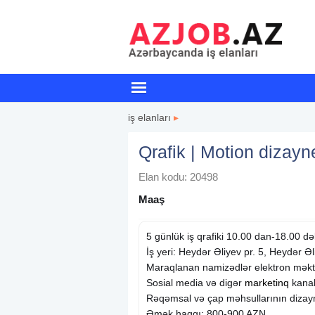
iş elanları
▸
Qrafik | Motion dizayn
Elan kodu: 20498
Maaş
5 günlük iş qrafiki 10.00 dan-18.00 də
İş yeri: Heydər Əliyev pr. 5, Heydər Ə
Maraqlanan namizədlər elektron məkt
Sosial media və digər
marketinq
kanal
Rəqəmsal və çap məhsullarının dizayn
Əmək haqqı: 800-900 AZN