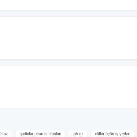
ob az
qadinlar ucun is elanlari
job az
əlillər üçün iş yerləri