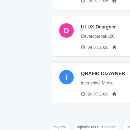
28.07.2026
UI UX Designer
D
Developerbaku26
04.07.2026
QRAFİK DİZAYNER
I
Interactive Media
26.07.2026
cvyarat
oglanlar ucun is elanlari
j