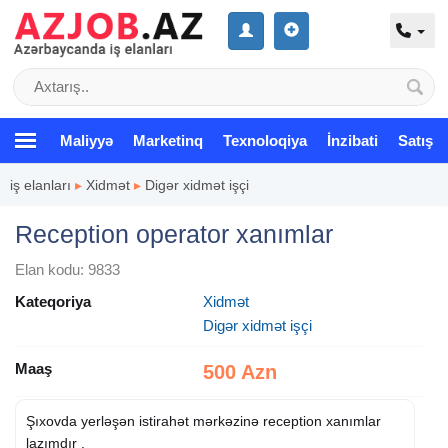
Maliyyə
Marketinq
Texnoloqiya
İnzibati
Satış
iş elanları
▸
Xidmət
▸
Digər xidmət işçi
Reception operator xanımlar
Elan kodu: 9833
Kateqoriya
Xidmət
Digər xidmət işçi
Maaş
500 Azn
Şıxovda yerləşən istirahət mərkəzinə reception xanımlar
lazımdır .