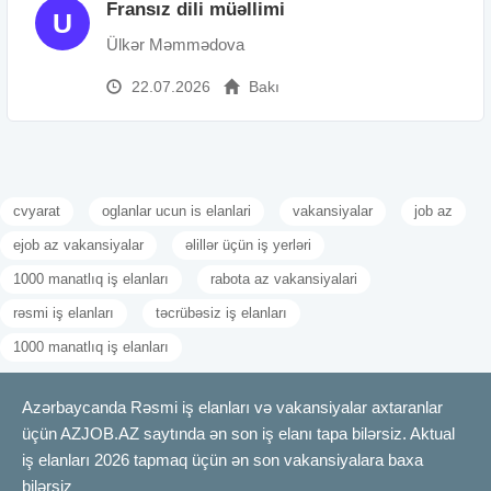
Fransız dili müəllimi
U
Ülkər Məmmədova
22.07.2026
Bakı
cvyarat
oglanlar ucun is elanlari
vakansiyalar
job az
ejob az vakansiyalar
əlillər üçün iş yerləri
1000 manatlıq iş elanları
rabota az vakansiyalari
rəsmi iş elanları
təcrübəsiz iş elanları
1000 manatlıq iş elanları
Azərbaycanda Rəsmi iş elanları və vakansiyalar axtaranlar
üçün AZJOB.AZ saytında ən son iş elanı tapa bilərsiz. Aktual
iş elanları 2026 tapmaq üçün ən son vakansiyalara baxa
bilərsiz