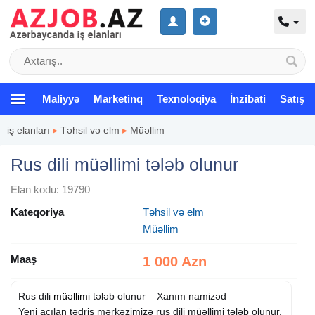
Maliyyə
Marketinq
Texnoloqiya
İnzibati
Satış
iş elanları
▸
Təhsil və elm
▸
Müəllim
Rus dili müəllimi tələb olunur
Elan kodu: 19790
Kateqoriya
Təhsil və elm
Müəllim
Maaş
1 000 Azn
Rus dili
müəllimi
tələb olunur – Xanım namizəd
Yeni açılan tədris mərkəzimizə rus dili müəllimi tələb olunur.