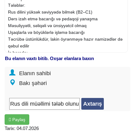
Tələblər:
Rus dilini yüksək səviyyədə bilmək (B2–C1)
Dərs izah etmə bacarığı və pedaqoji yanaşma
Məsuliyyətli, səliqəli və ünsiyyətcil olmaq
Uşaqlarla və böyüklərlə işləmə bacarığı
Təcrübə üstünlükdür, lakin öyrənməyə hazır namizədlər də
qəbul edilir
İş barədə:
Bu elanın vaxtı bitib. Oxşar elanlara baxın
Fərdi və qrup dərslərinin keçirilməsi
Rahat və yeni açılmış kurs mühiti
Elanın sahibi
Dərs saatları qarşılıqlı razılaşma ilə
Əmək haqqı müsahibə əsasında müəyyən olunur
Bakı şəhəri
Ünvan: (
Memar
Əcəmi M/s)
Fəaliyyət sahəsi:
Təhsil və elm
İxtisas: Müəllim
Şirkət növü: Birbaşa işəgötürən
İş qrafiki: Növbəli
Paylaş
İş təcrübəsi: 1 ildən 3 ilə qədər
Təhsil: Ali
Tarix: 04.07.2026
İş yerinin ünvanı: Memar Əcəmi m.