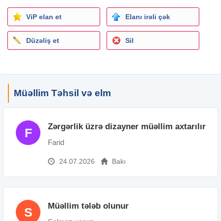
ViP elan et
Elanı irəli çək
Düzəliş et
Sil
Müəllim Təhsil və elm
Zərgərlik üzrə dizayner müəllim axtarılır
F
Farid
24.07.2026
Bakı
Müəllim tələb olunur
S