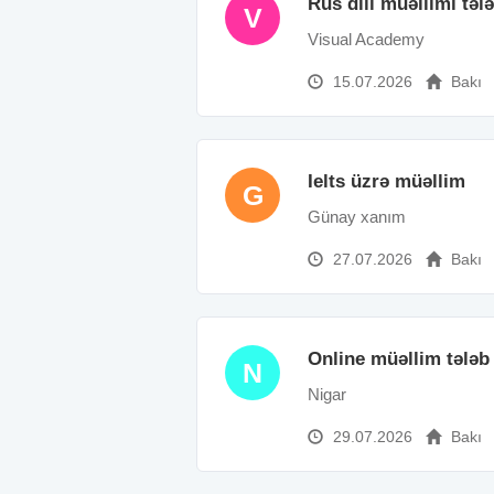
Rus dili müəllimi təl
V
Visual Academy
15.07.2026
Bakı
Ielts üzrə müəllim
G
Günay xanım
27.07.2026
Bakı
Online müəllim tələb
N
Nigar
29.07.2026
Bakı