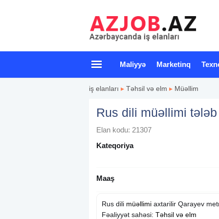
Maliyyə
Marketinq
Texn
iş elanları
▸
Təhsil və elm
▸
Müəllim
Rus dili müəllimi tələb
Elan kodu: 21307
Kateqoriya
Maaş
Rus dili
müəllimi
axtarilir Qarayev met
Fəaliyyət sahəsi:
Təhsil və elm