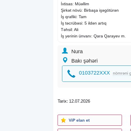
İxtisas: Müəllim
Şirkət növü: Birbaşa işəgötürən
İş qrafiki: Tam
İş təcrübəsi: 5 ildən artıq
Təhsil: Ali
İş yerinin ünvanı: Qara Qarayev m.
Nura
Bakı şəhəri
0103722XXX
nömrəni g
Tarix: 12.07.2026
ViP elan et