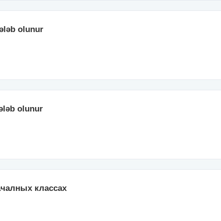
ələb olunur
ələb olunur
ачалных классах