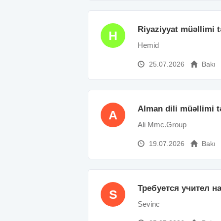
Riyaziyyat müəllimi t
H
Hemid
25.07.2026
Bakı
Alman dili müəllimi t
A
Ali Mmc.Group
19.07.2026
Bakı
Требуется учител н
S
Sevinc