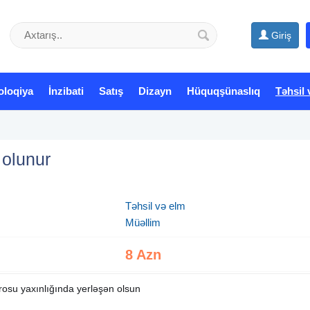
Giriş
oloqiya
İnzibati
Satış
Dizayn
Hüquqşünaslıq
Təhsil 
 olunur
Təhsil və elm
Müəllim
8 Azn
rosu yaxınlığında yerləşən olsun