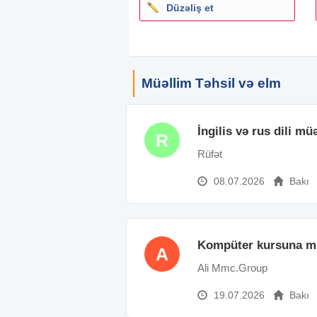
Düzəliş et
Müəllim Təhsil və elm
İngilis və rus dili mü
R
Rüfət
08.07.2026
Bakı
Kompüter kursuna mü
A
Ali Mmc.Group
19.07.2026
Bakı