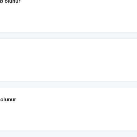
əb olunur
 olunur