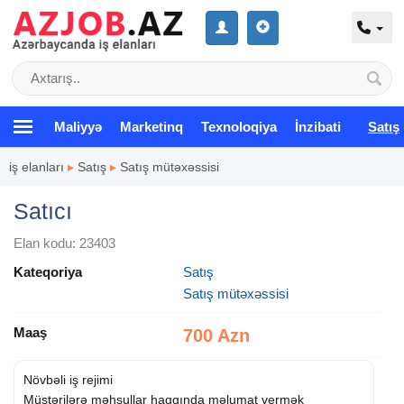
Maliyyə
Marketinq
Texnoloqiya
İnzibati
Satış
iş elanları
▸
Satış
▸
Satış mütəxəssisi
Satıcı
Elan kodu: 23403
Kateqoriya
Satış
Satış mütəxəssisi
Maaş
700 Azn
Növbəli iş rejimi
Müştərilərə məhsullar haqqında məlumat vermək