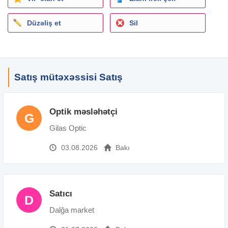
Düzəliş et
Sil
Satış mütəxəssisi Satış
Optik məsləhətçi
G
Gilas Optic
03.08.2026
Bakı
Satıcı
D
Dalğa market