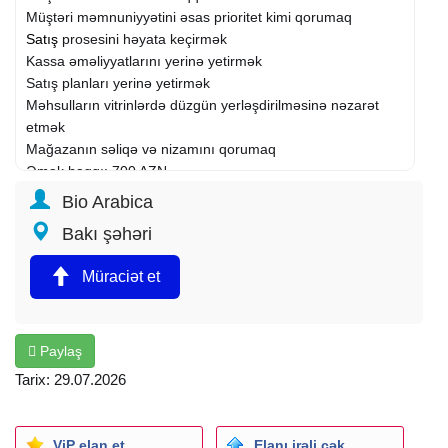
Müştəri məmnuniyyətini əsas prioritet kimi qorumaq
Satış
prosesini həyata keçirmək
Kassa əməliyyatlarını yerinə yetirmək
Satış planları yerinə yetirmək
Məhsulların vitrinlərdə düzgün yerləşdirilməsinə nəzarət
etmək
Mağazanın səliqə və nizamını qorumaq
Əmək haqqı: 700 AZN
Bio Arabica
Bakı şəhəri
Müraciət et
Paylaş
Tarix: 29.07.2026
ViP elan et
Elanı irəli çək