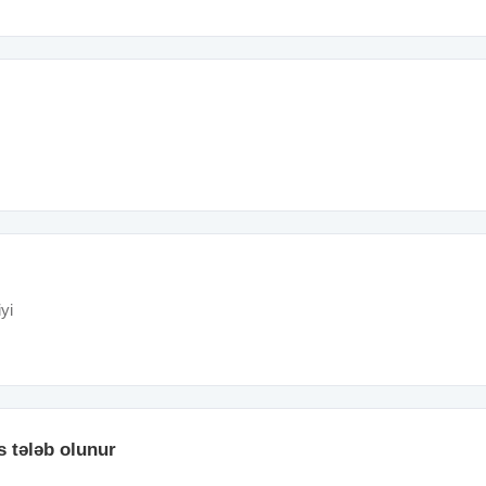
yi
s tələb olunur