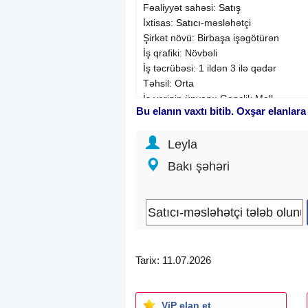
Fəaliyyət sahəsi:
Satış
İxtisas:
Satıcı
-məsləhətçi
Şirkət növü: Birbaşa işəgötürən
İş qrafiki: Növbəli
İş təcrübəsi: 1 ildən 3 ilə qədər
Təhsil: Orta
İş yerinin ünvanı: Gənclik Mall
Bu elanın vaxtı bitib. Oxşar elanlara
Leyla
Bakı şəhəri
Tarix: 11.07.2026
ViP elan et