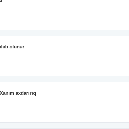
si
ələb olunur
Xanım axdarırıq