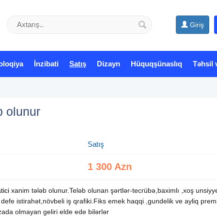
Giriş
oloqiya
İnzibati
Satış
Dizayn
Hüquqşünaslıq
Təhsil 
b olunur
Satış
1 300 Azn
tici
xanim tələb olunur.Teləb olunan şərtlər-tecrübə,baximlı ,xoş unsiyye
r defe istirahət,növbeli iş qrafiki.Fiks emek haqqi ,gundelik ve ayliq pr
ada olmayan geliri elde ede bilərlər