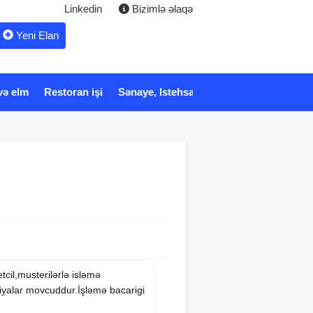
Linkedin
Bizimlə əlaqə
Yeni Elan
və elm
Restoran işi
Sənaye, Istehsalat
Xidmət
Tibb və 
tcil,musterilərlə isləmə
emiyalar movcuddur.İşləmə bacarigi