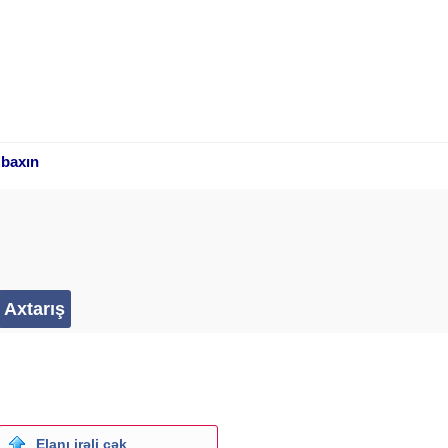
 baxın
Elanı irəli çək