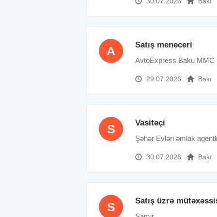
30.07.2026
Bakı
Satış meneceri
A
AvtoExpress Baku MMC
29.07.2026
Bakı
Vasitəçi
S
Şəhər Evləri əmlak agentli
30.07.2026
Bakı
Satış üzrə mütəxəssi
S
Samir