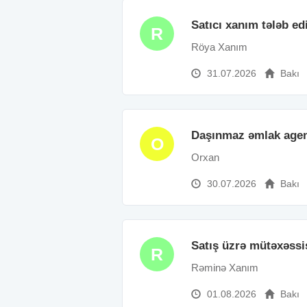
Satıcı xanım tələb edi
R
Röya Xanım
31.07.2026
Bakı
Daşınmaz əmlak agent
O
Orxan
30.07.2026
Bakı
Satış üzrə mütəxəssi
R
Rəminə Xanım
01.08.2026
Bakı