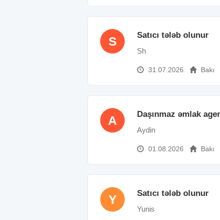
Satıcı tələb olunur
S
Sh
31.07.2026
Bakı
Daşınmaz əmlak agent
A
Aydin
01.08.2026
Bakı
Satıcı tələb olunur
Y
Yunis