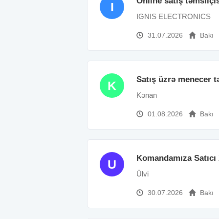
Online satış təmsilçi
I
IGNIS ELECTRONICS
31.07.2026
Bakı
Satış üzrə menecer t
K
Kənan
01.08.2026
Bakı
Komandamıza Satıcı 
U
Ülvi
30.07.2026
Bakı