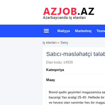
Maliyyə
Marketinq
Texn
iş elanları
▸
Satış
Satıcı-məsləhətçi tələ
Elan kodu: 14939
Kateqoriya
Maaş
Brend qadin geyimləri magazamiza
sa
bacarigi.Yas araligi 25-40 .Heftede bi
ve hevesi olan xanimlar hec bir magaz