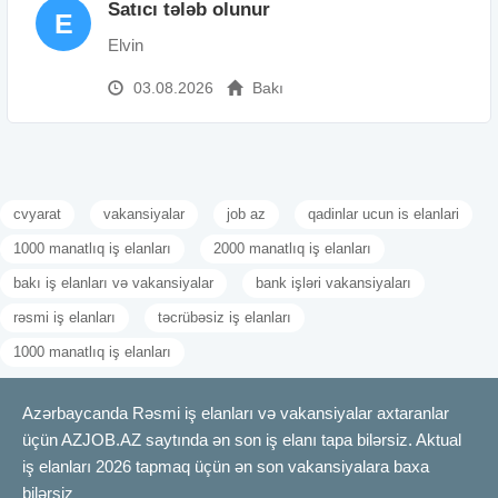
Satıcı tələb olunur
E
Elvin
03.08.2026
Bakı
cvyarat
vakansiyalar
job az
qadinlar ucun is elanlari
1000 manatlıq iş elanları
2000 manatlıq iş elanları
bakı iş elanları və vakansiyalar
bank işləri vakansiyaları
rəsmi iş elanları
təcrübəsiz iş elanları
1000 manatlıq iş elanları
Azərbaycanda Rəsmi iş elanları və vakansiyalar axtaranlar
üçün AZJOB.AZ saytında ən son iş elanı tapa bilərsiz. Aktual
iş elanları 2026 tapmaq üçün ən son vakansiyalara baxa
bilərsiz