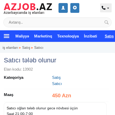
Maliyyə
Marketinq
Texnoloqiya
İnzibati
Satış
iş elanları
▸
Satış
▸
Satıcı
Satıcı tələb olunur
Elan kodu: 13902
Kateqoriya
Satış
Satıcı
Maaş
450 Azn
Satıcı
oğlan tələb olunur gecə növbəsi üçün
Saat 21:00-7:00