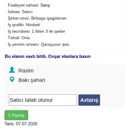
Fəaliyyət sahəsi:
Satış
İxtisas: Satıcı
Şirkət növü: Birbaşa işəgötürən
İş qrafiki: Növbəli
İş təcrübəsi: 1 ildən 3 ilə qədər
Təhsil: Orta
İş yerinin ünvanı: Qaraçuxur qəs.
Bu elanın vaxtı bitib. Oxşar elanlara baxın
Rasim
Bakı şəhəri
Paylaş
Tarix: 07.07.2026