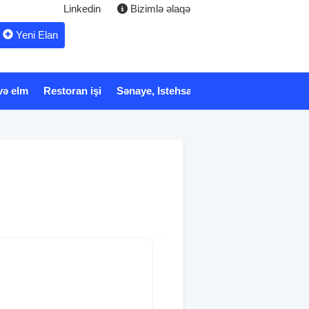
Linkedin
Bizimlə əlaqə
Yeni Elan
və elm
Restoran işi
Sənaye, Istehsalat
Xidmət
Tibb və 