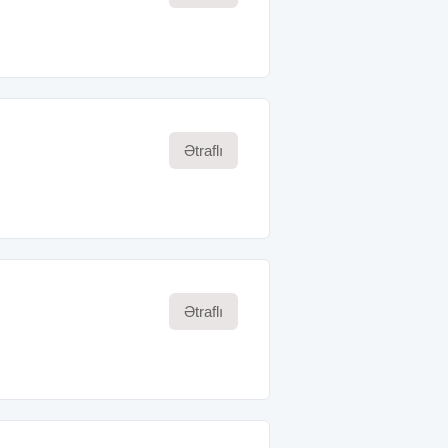
Ətraflı
Ətraflı