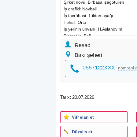
Şirkət növü: Birbaşa işəgötürən
İş qrafiki: Növbəli
İş təcrübəsi: 1 ildən aşağı
Təhsil: Orta
İş yerinin ünvanı: H.Aslanov m.
Distant iş: Bəli
Resad
Bakı şəhəri
0557122XXX
nömrəni g
Tarix: 20.07.2026
ViP elan et
Düzəliş et