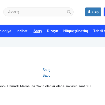
Giriş
oloqiya
İnzibati
Satış
Dizayn
Hüquqşünaslıq
Təhsil 
Satış
Satıcı
lanov Ehmədli Merosuna Yaxın olanlar elaqə saxlasın saat 8:00