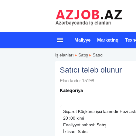
Maliyyə
Marketinq
Texn
iş elanları
▸
Satış
▸
Satıcı
Satıcı tələb olunur
Elan kodu: 15198
Kateqoriya
Siqaret Köşkünə işci lazımdir Hezi as
20 :00 kimi
Fəaliyyət sahəsi:
Satış
İxtisas:
Satıcı