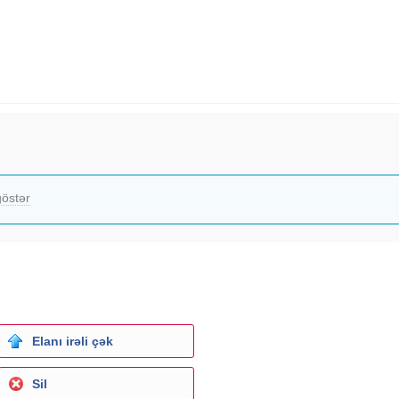
östər
Elanı irəli çək
Sil