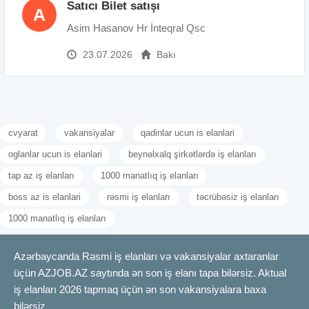
Satıcı Bilet satışı
A
Asim Hasanov Hr İnteqral Qsc
23.07.2026
Bakı
cvyarat
vakansiyalar
qadinlar ucun is elanlari
oglanlar ucun is elanlari
beynəlxalq şirkətlərdə iş elanları
tap az iş elanları
1000 manatlıq iş elanları
boss az is elanlari
rəsmi iş elanları
təcrübəsiz iş elanları
1000 manatlıq iş elanları
Azərbaycanda Rəsmi iş elanları və vakansiyalar axtaranlar
üçün AZJOB.AZ saytında ən son iş elanı tapa bilərsiz. Aktual
iş elanları 2026 tapmaq üçün ən son vakansiyalara baxa
bilərsiz