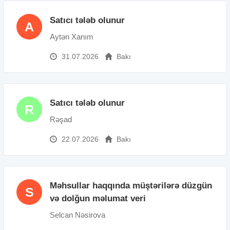
Satıcı tələb olunur
A
Aytən Xanım
31.07.2026
Bakı
Satıcı tələb olunur
R
Rəşad
22.07.2026
Bakı
Məhsullar haqqında müştərilərə düzgün
S
və dolğun məlumat veri
Selcan Nəsirova