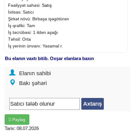
Fəaliyyət sahəsi:
Satış
İxtisas: Satıcı
Şirkət növü: Birbaşa işəgötürən
İş qrafiki: Tam
İş təcrübəsi: 1 ildən aşağı
Təhsil: Orta
İş yerinin ünvanı: Yasamal r.
Bu elanın vaxtı bitib. Oxşar elanlara baxın
Elanın sahibi
Bakı şəhəri
Paylaş
Tarix: 08.07.2026