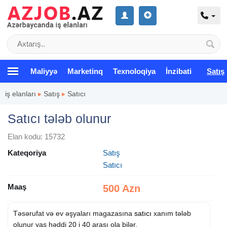
Maliyyə
Marketinq
Texnoloqiya
İnzibati
Satış
iş elanları
▸
Satış
▸
Satıcı
Satıcı tələb olunur
Elan kodu: 15732
Kateqoriya
Satış
Satıcı
Maaş
500 Azn
Təsərufat və ev əşyaları magazasına
satıcı
xanım tələb
olunur yaş həddi 20 i 40 arası ola bilər.