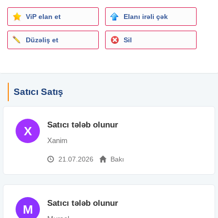
ViP elan et
Elanı irəli çək
Düzəliş et
Sil
Satıcı Satış
Satıcı tələb olunur
X
Xanim
21.07.2026
Bakı
Satıcı tələb olunur
M