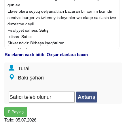
gun ev
Elave olara soyuq qelyanaltilari bacaran bir xanim lazmdir
sendvic burger vs iwlemey isdeyenler wp elaqe saxlasin iwe
duzeltme deyil
Fəaliyyət sahəsi:
Satış
İxtisas:
Satıcı
Şirkət növü: Birbaşa işəgötürən
İş qrafiki: Tam
Bu elanın vaxtı bitib. Oxşar elanlara baxın
İş təcrübəsi: 1 ildən 3 ilə qədər
Təhsil: Elmi dərəcə
Tural
İş yerinin ünvanı: 28 May m.
Bakı şəhəri
Paylaş
Tarix: 05.07.2026