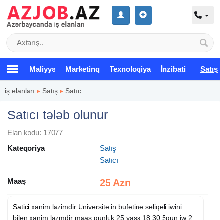
Maliyyə
Marketinq
Texnoloqiya
İnzibati
Satış
iş elanları
▸
Satış
▸
Satıcı
Satıcı tələb olunur
Elan kodu: 17077
Kateqoriya
Satış
Satıcı
Maaş
25 Azn
Satici
xanim lazimdir Universitetin bufetine seliqeli iwini
bilen xanim lazmdir maas gunluk 25 yass 18 30 5gun iw 2