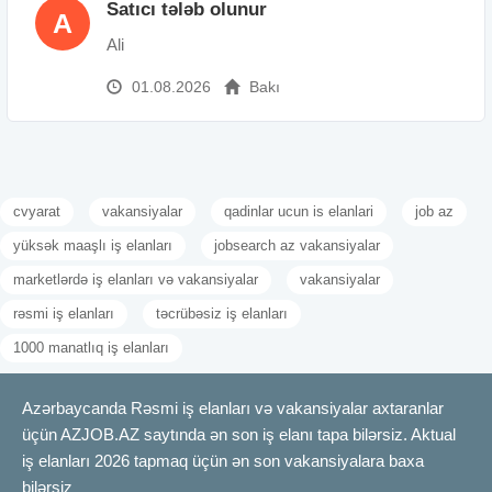
Satıcı tələb olunur
A
Ali
01.08.2026
Bakı
cvyarat
vakansiyalar
qadinlar ucun is elanlari
job az
yüksək maaşlı iş elanları
jobsearch az vakansiyalar
marketlərdə iş elanları və vakansiyalar
vakansiyalar
rəsmi iş elanları
təcrübəsiz iş elanları
1000 manatlıq iş elanları
Azərbaycanda Rəsmi iş elanları və vakansiyalar axtaranlar
üçün AZJOB.AZ saytında ən son iş elanı tapa bilərsiz. Aktual
iş elanları 2026 tapmaq üçün ən son vakansiyalara baxa
bilərsiz