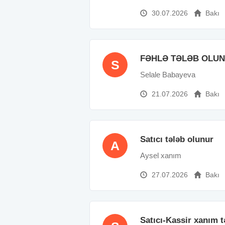
30.07.2026
Bakı
FƏHLƏ TƏLƏB OLU
S
Selale Babayeva
21.07.2026
Bakı
Satıcı tələb olunur
A
Aysel xanım
27.07.2026
Bakı
Satıcı-Kassir xanım t