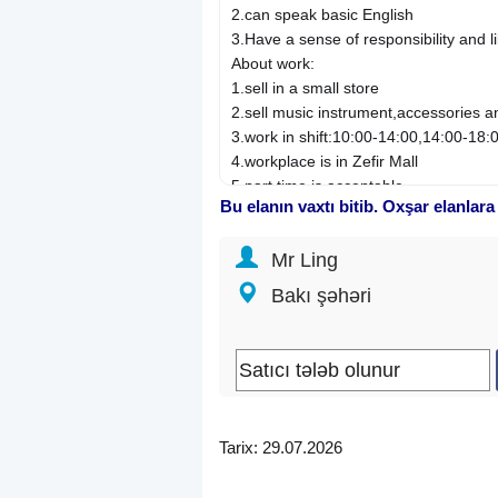
2.can speak basic English
3.Have a sense of responsibility and 
About work:
1.sell in a small store
2.sell music instrument,accessories a
3.work in shift:10:00-14:00,14:00-18:
4.workplace is in Zefir Mall
5.part time is acceptable
Bu elanın vaxtı bitib. Oxşar elanlara
6.daily salary
7.provide training for free
Mr Ling
Fəaliyyət sahəsi:
Satış
İxtisas:
Satıcı
Bakı şəhəri
Şirkət növü: Birbaşa işəgötürən
İş qrafiki: Növbəli
İş təcrübəsi: 1 ildən aşağı
Təhsil: Elmi dərəcə
İş yerinin ünvanı: Yasamal r.
Tarix: 29.07.2026