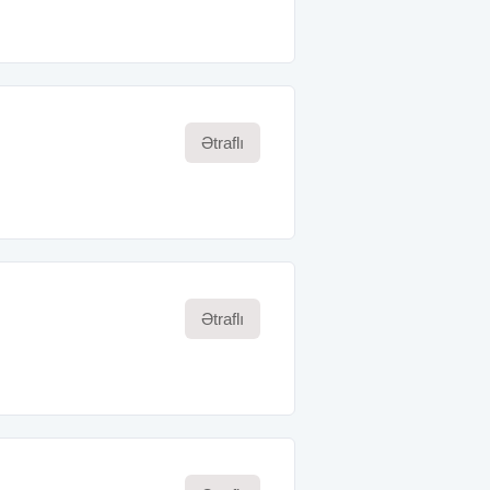
Ətraflı
Ətraflı