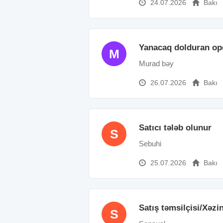
24.07.2026
Bakı
Yanacaq dolduran op
M
Murad bəy
26.07.2026
Bakı
Satıcı tələb olunur
S
Sebuhi
25.07.2026
Bakı
Satış təmsilçisi/Xəzi
S