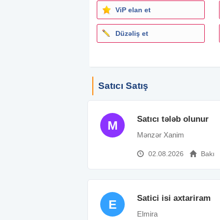
ViP elan et
Düzəliş et
Satıcı Satış
Satıcı tələb olunur
M
Mənzər Xanim
02.08.2026
Bakı
Satici isi axtariram
E
Elmira