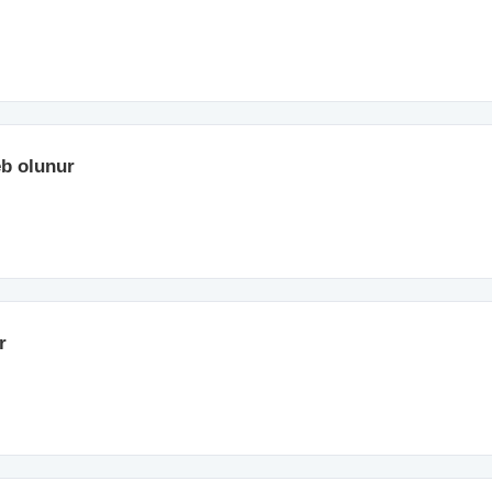
eb olunur
r