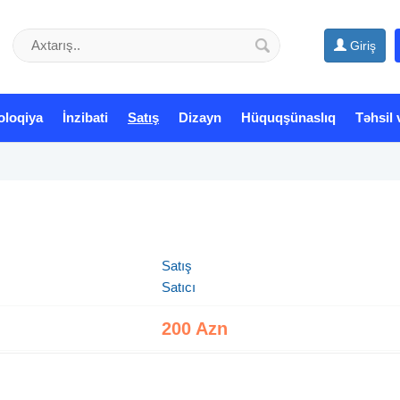
Giriş
oloqiya
İnzibati
Satış
Dizayn
Hüquqşünaslıq
Təhsil 
Satış
Satıcı
200 Azn