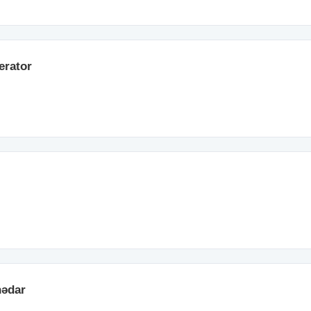
erator
nədar