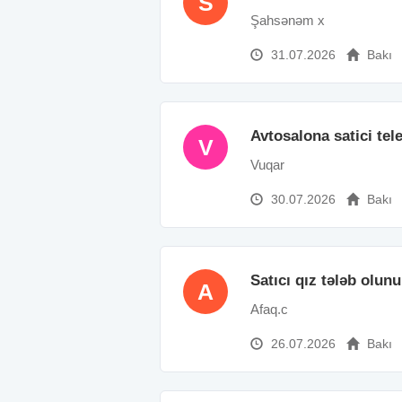
S
Şahsənəm x
31.07.2026
Bakı
Avtosalona satici tel
V
Vuqar
30.07.2026
Bakı
Satıcı qız tələb olunu
A
Afaq.c
26.07.2026
Bakı