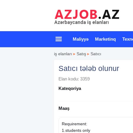
Maliyyə
Marketinq
Texn
iş elanları
▸
Satış
▸
Satıcı
Satıcı tələb olunur
Elan kodu: 3359
Kateqoriya
Maaş
Requirement:
1.students only