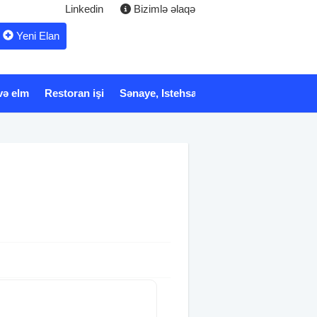
Linkedin
Bizimlə əlaqə
Yeni Elan
və elm
Restoran işi
Sənaye, Istehsalat
Xidmət
Tibb və 