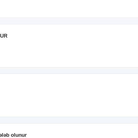
NUR
ələb olunur