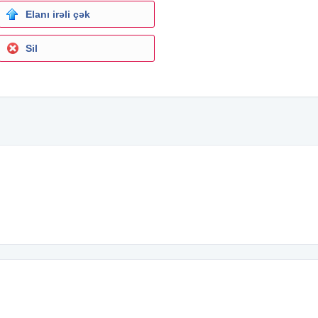
Elanı irəli çək
Sil