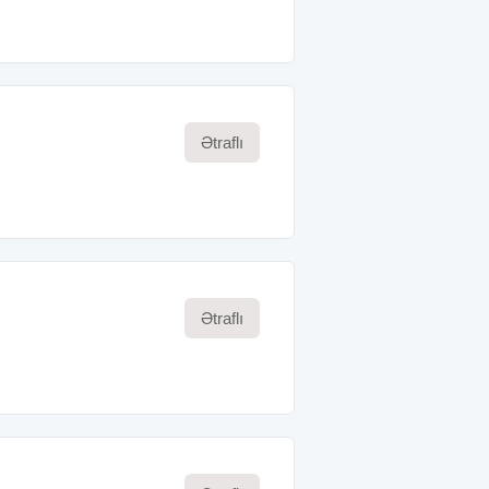
Ətraflı
Ətraflı