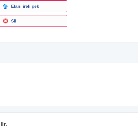
Elanı irəli çək
Sil
lir.