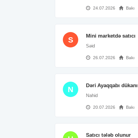
24.07.2026
Bakı
Mini marketdə satıcı
S
Səid
26.07.2026
Bakı
Dəri Ayaqqabı dükanın
N
Nahid
20.07.2026
Bakı
Satıcı tələb olunur