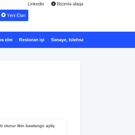
Linkedin
Bizimlə əlaqə
Yeni Elan
və elm
Restoran işi
Sənaye, Istehsalat
Xidmət
Tibb və 
b olunur ilkin bawlangic ayliq