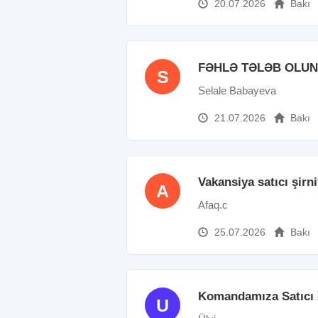
20.07.2026
Bakı
FƏHLƏ TƏLƏB OLU
S
Selale Babayeva
21.07.2026
Bakı
Vakansiya satıcı şirn
A
Afaq.c
25.07.2026
Bakı
Komandamıza Satıcı 
U