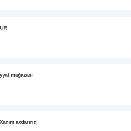
NUR
iyyat mağazası
Xanım axdarırıq