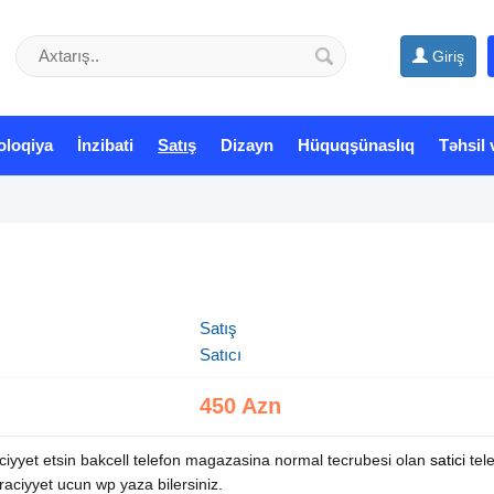
Giriş
oloqiya
İnzibati
Satış
Dizayn
Hüquqşünaslıq
Təhsil 
Satış
Satıcı
450 Azn
yet etsin bakcell telefon magazasina normal tecrubesi olan
satici
tele
aciyyet ucun wp yaza bilersiniz.