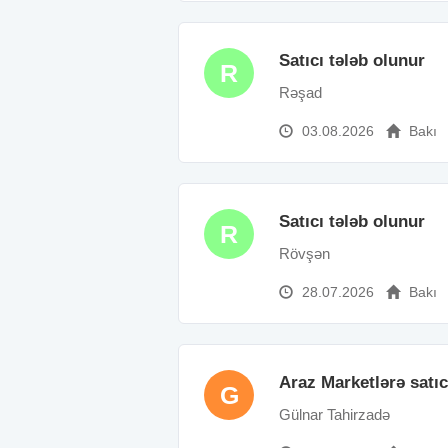
Satıcı tələb olunur
R
Rəşad
03.08.2026
Bakı
Satıcı tələb olunur
R
Rövşən
28.07.2026
Bakı
Araz Marketlərə satıc
G
Gülnar Tahirzadə