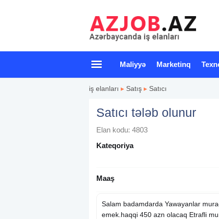
Maliyyə
Marketinq
Texn
iş elanları
▸
Satış
▸
Satıcı
Satıcı tələb olunur
Elan kodu: 4803
Kateqoriya
Maaş
Salam badamdarda Yawayanlar muraciy
emek.haqqi 450 azn olacaq Etrafli mur