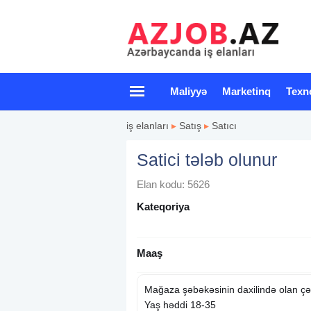
Maliyyə
Marketinq
Texn
iş elanları
▸
Satış
▸
Satıcı
Satici tələb olunur
Elan kodu: 5626
Kateqoriya
Maaş
Mağaza şəbəkəsinin daxilində olan ç
Yaş həddi 18-35