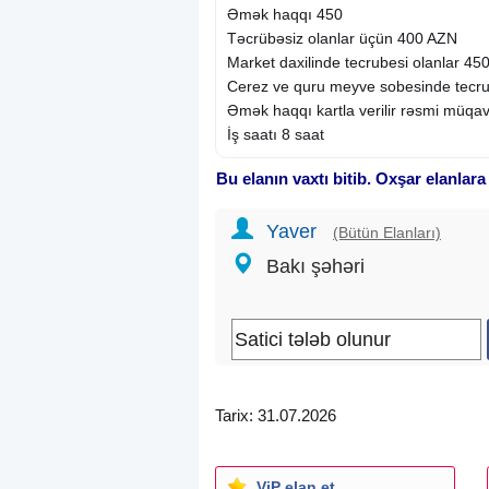
Əmək haqqı 450
Təcrübəsiz olanlar üçün 400 AZN
Market daxilinde tecrubesi olanlar 45
Cerez ve quru meyve sobesinde tecru
Əmək haqqı kartla verilir rəsmi müqavi
İş saatı 8 saat
Bu elanın vaxtı bitib. Oxşar elanlara
Yaver
(Bütün Elanları)
Bakı şəhəri
Tarix: 31.07.2026
ViP elan et