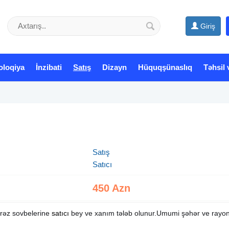
Giriş
oloqiya
İnzibati
Satış
Dizayn
Hüquqşünaslıq
Təhsil 
Satış
Satıcı
450 Azn
ərəz sovbelerine
satıcı
bey ve xanım tələb olunur.Umumi şəhər ve rayon