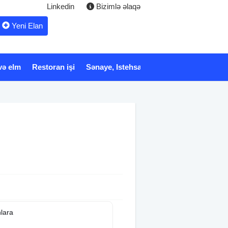
Linkedin
Bizimlə əlaqə
Yeni Elan
və elm
Restoran işi
Sənaye, Istehsalat
Xidmət
Tibb və 
lara