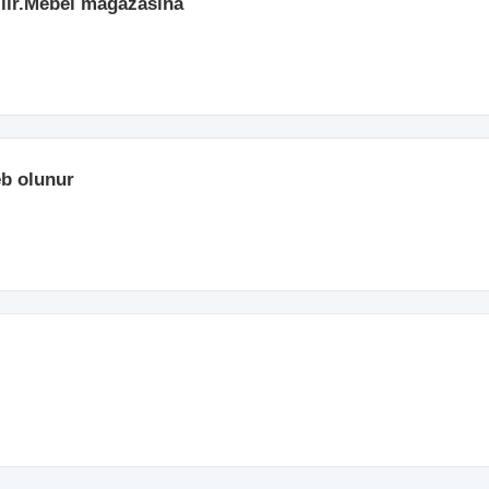
rilir.Mebel magazasina
eb olunur