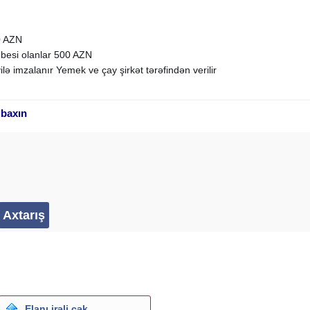
0 AZN
besi olanlar 500 AZN
lə imzalanır Yemek ve çay şirkət tərəfindən verilir
 baxın
Elanı irəli çək