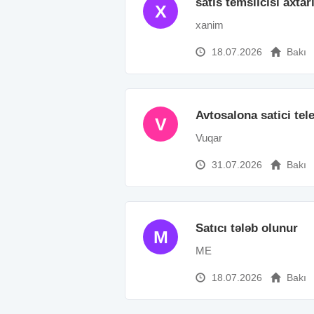
satis temsilcisi axta
X
xanim
18.07.2026
Bakı
Avtosalona satici tel
V
Vuqar
31.07.2026
Bakı
Satıcı tələb olunur
M
ME
18.07.2026
Bakı