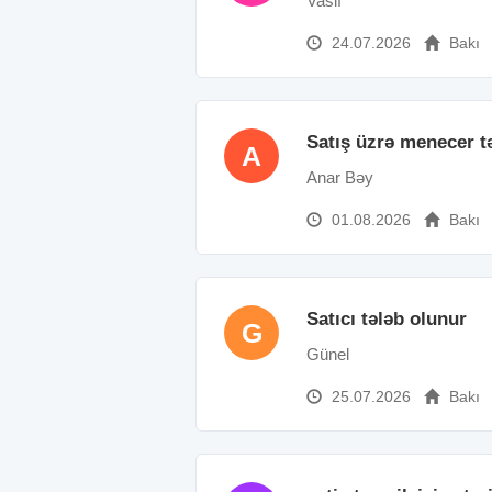
Vasif
24.07.2026
Bakı
Satış üzrə menecer t
A
Anar Bəy
01.08.2026
Bakı
Satıcı tələb olunur
G
Günel
25.07.2026
Bakı