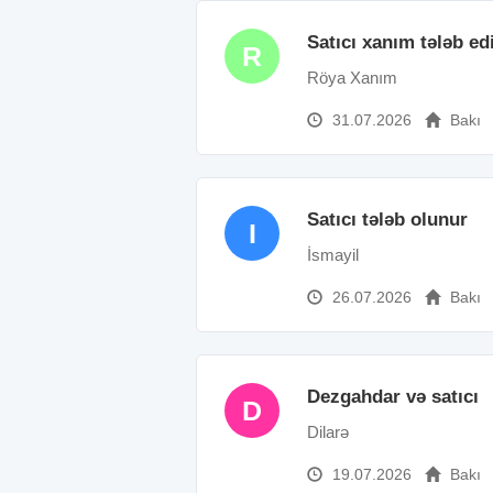
Satıcı xanım tələb edi
R
Röya Xanım
31.07.2026
Bakı
Satıcı tələb olunur
I
İsmayil
26.07.2026
Bakı
Dezgahdar və satıcı
D
Dilarə
19.07.2026
Bakı