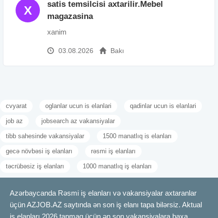
satis temsilcisi axtarilir.Mebel
X
magazasina
xanim
03.08.2026
Bakı
cvyarat
oglanlar ucun is elanlari
qadinlar ucun is elanlari
job az
jobsearch az vakansiyalar
tibb sahesinde vakansiyalar
1500 manatlıq is elanları
gecə növbəsi iş elanları
rəsmi iş elanları
təcrübəsiz iş elanları
1000 manatlıq iş elanları
Azərbaycanda Rəsmi iş elanları və vakansiyalar axtaranlar
üçün AZJOB.AZ saytında ən son iş elanı tapa bilərsiz. Aktual
iş elanları 2026 tapmaq üçün ən son vakansiyalara baxa