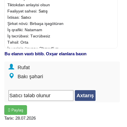
Tiktokdan anlayisi olsun
Fəaliyyət sahəsi:
Satış
İxtisas:
Satıcı
Şirkət növü: Birbaşa işəgötürən
İş qrafiki: Natamam
İş təcrübəsi: Təcrübəsiz
Təhsil: Orta
İş yerinin ünvanı: Əhmədli m.
Bu elanın vaxtı bitib. Oxşar elanlara baxın
Rufat
Bakı şəhəri
Paylaş
Tarix: 28.07.2026