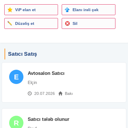
ViP elan et
Elanı irəli çək
Düzəliş et
Sil
Satıcı Satış
Avtosalon Satıcı
E
Elçin
20.07.2026
Bakı
Satıcı tələb olunur
R