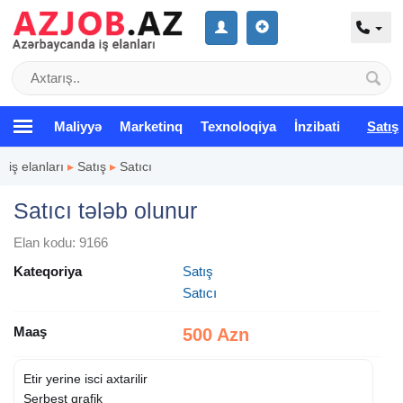
Maliyyə
Marketinq
Texnoloqiya
İnzibati
Satış
iş elanları
▸
Satış
▸
Satıcı
Satıcı tələb olunur
Elan kodu: 9166
Kateqoriya
Satış
Satıcı
Maaş
500 Azn
Etir yerine isci axtarilir
Serbest qrafik