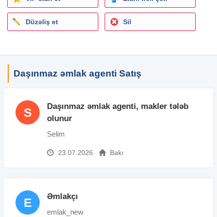
Əmək haqqı: 1000-1500 AZN
Düzəliş et
Sil
Daşınmaz əmlak agenti Satış
Daşınmaz əmlak agenti, makler tələb
S
olunur
Selim
23.07.2026
Bakı
Əmlakçı
E
emlak_new