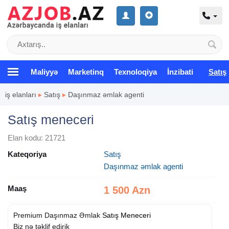
Maliyyə
Marketinq
Texnoloqiya
İnzibati
Satış
iş elanları
▸
Satış
▸
Daşınmaz əmlak agenti
Satış meneceri
Elan kodu: 21721
Kateqoriya
Satış
Daşınmaz əmlak agenti
Maaş
1 500 Azn
Premium Daşınmaz Əmlak
Satış
Meneceri
Biz nə təklif edirik