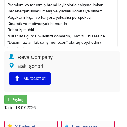
Premium və tanınmış brend layihələrlə çalışma imkanı
Rəqabətqabiliyyətli maaş və yüksək komissiya sistemi
Peşəkar inkişaf və karyera yüksəlişi perspektivi
Dinamik və motivasiyalı komanda
Rahat iş mühiti
Müraciət üçün: CV-lərinizi göndərin, "Mövzu" hissəsinə
"Daşınmaz əmlak satış meneceri" olaraq qeyd edin /
bizimlə əlaqə saxlayın.
Əlaqə nömrəsi: +994 77 716 81 68.
Reva Company
Sea Breeze yaşayış və kommersiya layihələrinin
Bakı şəhəri
müştərilərə təqdim edilməsi
Potensial müştərilərlə görüşlərin təşkili və satış
Müraciət et
danışıqlarının aparılması
Müştəri bazasının formalaşdırılması və mövcud
müştərilərlə uzunmüddətli əlaqələrin saxlanılması
Satış planlarının icrası və aylıq hədəflərin yerinə yetirilməsi
Paylaş
Müqavilələrin hazırlanması və satış prosesinin sonadək
Tarix: 13.07.2026
müşayiəti
Layihələr barədə müştərilərə ətraflı və düzgün məlumatın
verilməsi.
ViP elan et
Elanı irəli çək