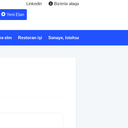
Linkedin
Bizimlə əlaqə
Yeni Elan
və elm
Restoran işi
Sənaye, Istehsalat
Xidmət
Tibb və 