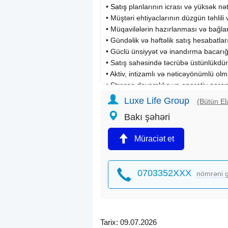
•
Satış
planlarının icrası və yüksək nə
• Müştəri ehtiyaclarının düzgün təhlili 
• Müqavilələrin hazırlanması və bağl
• Gündəlik və həftəlik satış hesabatla
• Güclü ünsiyyət və inandırma bacarığ
• Satış sahəsində təcrübə üstünlükdür
• Aktiv, intizamlı və nəticəyönümlü ol
• Stressə davamlılıq və operativ qəra
• Xarici görünüş və təqdimat qabiliyyə
Luxe Life Group
(Bütün El
Bakı şəhəri
• Karyerasını satış sahəsində qurmaq 
• AR Əmək Məcəlləsinə uyğun rəsmi 
Müraciət et
• Sabit əmək haqqı + yüksək bonus si
• Orta aylıq gəlir: 800 – 2000 azn iş ef
• Yol xərcləri şirkət tərəfindən qarşılan
0703352XXX
nömrəni g
• Peşəkar satış təlimləri və inkişaf pr
• Sürətli karyera yüksəlişi imkanı
Uyğun namizədlər cv-lərini
mail ünvanına göndərmələri xahiş olu
Tarix: 09.07.2026