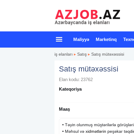
Maliyyə
Marketinq
Texn
iş elanları
▸
Satış
▸
Satış mütəxəssisi
Satış mütəxəssisi
Elan kodu: 23762
Kateqoriya
Maaş
• Təyin olunmuş müştərilərlə görüşlərin
• Məhsul və
xidmətlərin
peşəkar təqdi