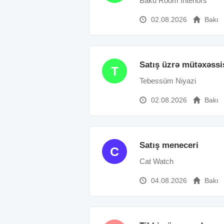
Baku Room Interiors
02.08.2026
Bakı
Satış üzrə mütəxəssi
T
Tebessüm Niyazi
02.08.2026
Bakı
Satış meneceri
C
Cat Watch
04.08.2026
Bakı