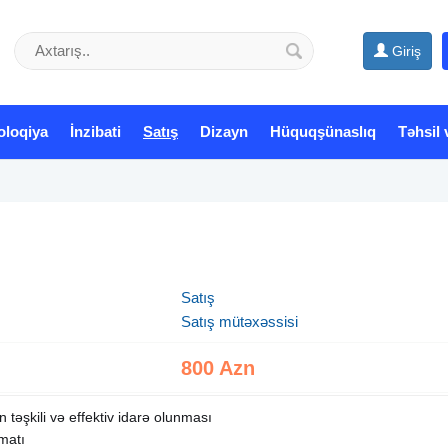
Giriş
oloqiya
İnzibati
Satış
Dizayn
Hüquqşünaslıq
Təhsil 
Satış
Satış mütəxəssisi
800 Azn
 təşkili və effektiv idarə olunması
matı