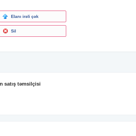
Elanı irəli çək
Sil
n satış təmsilçisi