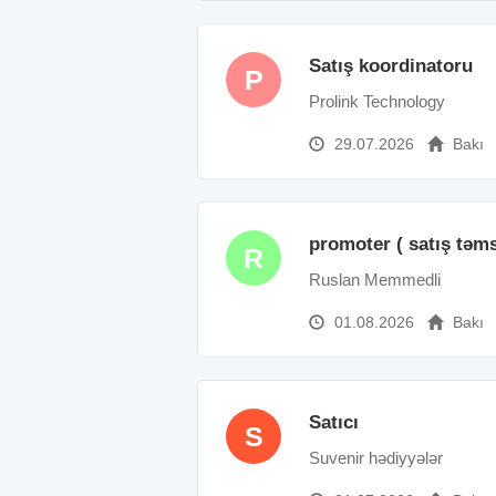
Satış koordinatoru
P
Prolink Technology
29.07.2026
Bakı
promoter ( satış təms
R
Ruslan Memmedli
01.08.2026
Bakı
Satıcı
S
Suvenir hədiyyələr