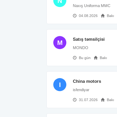
N
Naxış Uniforma MMC
04.08.2026
Bakı
Satış təmsilçisi
M
MONDO
Bu gün
Bakı
China motors
I
isfendiyar
31.07.2026
Bakı