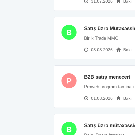
31.07.2026
Bakı
Satış üzrə Mütəxəssi
B
Birlik Trade MMC
03.08.2026
Bakı
B2B satış meneceri
P
Proweb proqram təminatı ş
01.08.2026
Bakı
Satış üzrə mütəxəssi
B