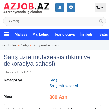
Maliyyə
Marketinq
Texnoloqiya
İnzibati
Satış
iş elanları
▸
Satış
▸
Satış mütəxəssisi
Satış üzrə mütəxəssis (tikinti və
dekorasiya sahəsi)
Elan kodu: 21897
Kateqoriya
Satış
Satış mütəxəssisi
Maaş
800 Azn
Vəzifə:
Satış
üzrə mütəxəssis (tikinti və dekorasiya sahəsi)