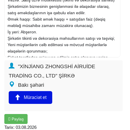
Şirkətimizin biznesinin genişlənməsi ilə əlaqədar olaraq,
satış əməkdaşlarının işə qəbulu elan edilir.
Əmək haqqı: Sabit əmək haqqı + satışdan faiz (dəqiq
məbləğ müsahibə zamanı müzakirə olunacaq).
İş yeri: Abşeron.
Şirkətin tikinti və dekorasiya məhsullarının satışı və təşviqi;
Yeni müştərilərin cəlb edilməsi və mövcud müştərilərlə
əlaqələrin qorunması;
Şirkət tərəfindən müəyyən edilmiş satış planının yerinə
yetirilməsi;
"XİNJİANG ZHONGSHİ AİRUİDE
Bazar məlumatlarının toplanması və müştəri tələblərinin
TRADİNG CO., LTD" ŞİRKƏ
geri bildirilməsi.
Əmək haqqı: 600-800 AZN
Bakı şəhəri
Müraciət et
Paylaş
Tarix: 03.08.2026