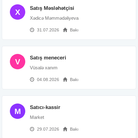
Satış Məsləhətçisi
X
Xədicə Məmmədəliyeva
31.07.2026
Bakı
Satış meneceri
V
Vüsalə xanım
04.08.2026
Bakı
Satıcı-kassir
M
Market
29.07.2026
Bakı