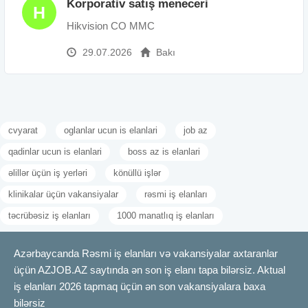
Korporativ satış meneceri
H
Hikvision CO MMC
29.07.2026
Bakı
cvyarat
oglanlar ucun is elanlari
job az
qadinlar ucun is elanlari
boss az is elanlari
əlillər üçün iş yerləri
könüllü işlər
klinikalar üçün vakansiyalar
rəsmi iş elanları
təcrübəsiz iş elanları
1000 manatlıq iş elanları
Azərbaycanda Rəsmi iş elanları və vakansiyalar axtaranlar
üçün AZJOB.AZ saytında ən son iş elanı tapa bilərsiz. Aktual
iş elanları 2026 tapmaq üçün ən son vakansiyalara baxa
bilərsiz