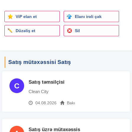
ViP elan et
Elanı irəli çək
Düzəliş et
Sil
Satış mütəxəssisi Satış
Satış təmsilçisi
C
Clean City
04.08.2026
Bakı
Satış üzrə mütəxəssis