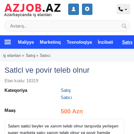
Maliyyə
Marketinq
Texnoloqiya
İnzibati
Satış
iş elanları
▸
Satış
▸
Satıcı
Satlcl ve povir teleb olnur
Elan kodu: 18319
Kateqoriya
Satış
Satıcı
Maaş
500 Azn
Salam
satici
beyler ve xanım tələb olnur tarqovda yerləşən
super marketə satcı xanım tələb olnur və povir həmdə