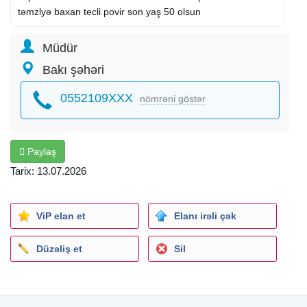
təmzlyə baxan tecli povir son yaş 50 olsun
Müdür
Bakı şəhəri
0552109XXX
nömrəni göstər
Paylaş
Tarix: 13.07.2026
ViP elan et
Elanı irəli çək
Düzəliş et
Sil