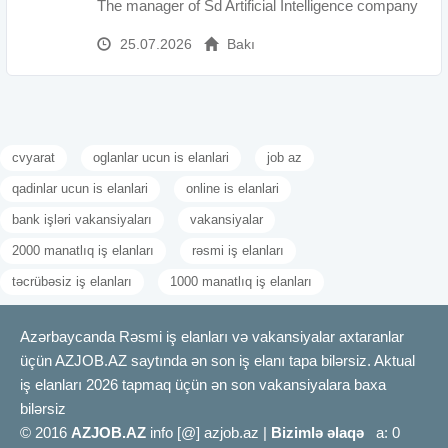
The manager of Sd Artificial İntelligence company
25.07.2026
Bakı
cvyarat
oglanlar ucun is elanlari
job az
qadinlar ucun is elanlari
online is elanlari
bank işləri vakansiyaları
vakansiyalar
2000 manatlıq iş elanları
rəsmi iş elanları
təcrübəsiz iş elanları
1000 manatlıq iş elanları
Azərbaycanda Rəsmi iş elanları və vakansiyalar axtaranlar
üçün AZJOB.AZ saytında ən son iş elanı tapa bilərsiz. Aktual
iş elanları 2026 tapmaq üçün ən son vakansiyalara baxa
bilərsiz
© 2016
AZJOB.AZ
info [@] azjob.az |
Bizimlə əlaqə
a: 0