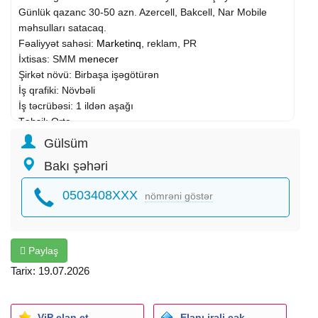
Günlük qazanc 30-50 azn. Azercell, Bakcell, Nar Mobile
məhsulları satacaq.
Fəaliyyət sahəsi:
Marketinq
, reklam, PR
İxtisas: SMM
menecer
Şirkət növü: Birbaşa işəgötürən
İş qrafiki: Növbəli
İş təcrübəsi: 1 ildən aşağı
Təhsil: Orta
İş yerinin ünvanı: NZS qəs.
Gülsüm
Bakı şəhəri
0503408XXX
nömrəni göstər
Paylaş
Tarix: 19.07.2026
ViP elan et
Elanı irəli çək