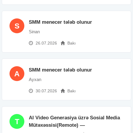
SMM menecer tələb olunur
S
Sinan
26.07.2026
Bakı
SMM menecer tələb olunur
A
Ayxan
30.07.2026
Bakı
AI Video Generasiya üzrə Sosial Media
T
Mütəxəssisi(Remote) —