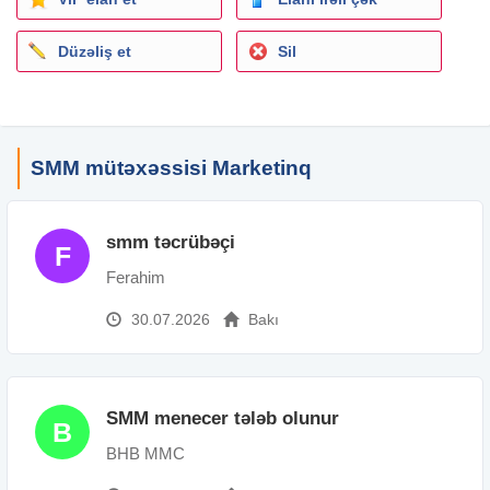
Düzəliş et
Sil
SMM mütəxəssisi Marketinq
smm təcrübəçi
F
Ferahim
30.07.2026
Bakı
SMM menecer tələb olunur
B
BHB MMC