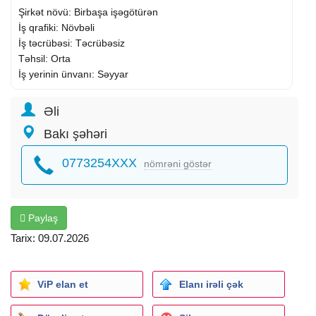
Şirkət növü: Birbaşa işəgötürən
İş qrafiki: Növbəli
İş təcrübəsi: Təcrübəsiz
Təhsil: Orta
İş yerinin ünvanı: Səyyar
Əli
Bakı şəhəri
0773254XXX
nömrəni göstər
Paylaş
Tarix: 09.07.2026
ViP elan et
Elanı irəli çək