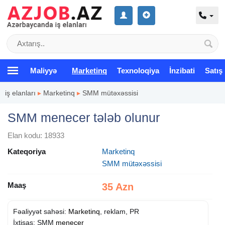
Maliyyə
Marketinq
Texnoloqiya
İnzibati
Satış
iş elanları
▸
Marketinq
▸
SMM mütəxəssisi
SMM menecer tələb olunur
Elan kodu: 18933
Kateqoriya
Marketinq
SMM mütəxəssisi
Maaş
35 Azn
Fəaliyyət sahəsi:
Marketinq
, reklam, PR
İxtisas: SMM
menecer