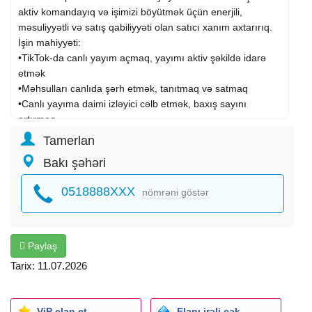
aktiv komandayıq və işimizi böyütmək üçün enerjili,
məsuliyyətli və satış qabiliyyəti olan satıcı xanım axtarırıq.
İşin mahiyyəti:
•TikTok-da canlı yayım açmaq, yayımı aktiv şəkildə idarə
etmək
•Məhsulları canlıda şərh etmək, tanıtmaq və satmaq
•Canlı yayıma daimi izləyici cəlb etmək, baxış sayını
artırmaq
•TikTok reklamlarının qoşulması və idarə edilməsi (reklam
Tamerlan
büdcəsi ayrılır)
Bakı şəhəri
•Alıcılarla düzgün və mədəni ünsiyyət qurmaq
•Satışın sistemə düşməsini və qeydlərin düzgün
0518888XXX
nömrəni göstər
aparılmasını təmin etmək
Tələblər:
•TikTok-dan yaxşı başı çıxmalı
•Canlı yayımda özünü sərbəst aparan, danışığı səlis və
Paylaş
özünə güvənən
Tarix: 11.07.2026
•Aktiv, çevik, enerjili və məsuliyyətli
•Satış qabiliyyəti mütləq
•Ünsiyyət bacarığı yüksək
ViP elan et
Elanı irəli çək