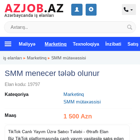
Maliyyə
Marketinq
Texnoloqiya
İnzibati
Satış
iş elanları
▸
Marketinq
▸
SMM mütəxəssisi
SMM menecer tələb olunur
Elan kodu: 19797
Kateqoriya
Marketinq
SMM mütəxəssisi
Maaş
1 500 Azn
TikTok Canlı Yayım Üzrə
Satıcı
Tələbi - Ətraflı Elan
Biz TikTok platformasında canlı yayım vasitəsilə
satış
edən