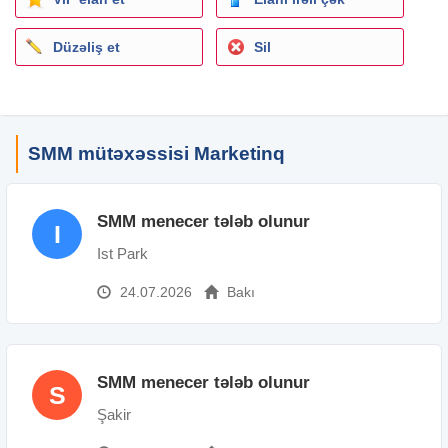
•İş saatlarına ciddi riayət edən
İş qrafiki:
Düzəliş et
Sil
08:00 – 23:00
(İş prosesi növbəli və ya fasiləli şəkildə tənzimlənə bilər.)
Ünvan:
Azadlıq metrosu yaxınlığı
– Avtobus və metro ilə rahatdır
SMM mütəxəssisi Marketinq
– Yol problemi yoxdur
– "Üzü düşməyin set deyil"
Maaş sistemi:
SMM menecer tələb olunur
I
•Satışın 10%-i
•Aylıq real qazanc: 1500 – 2000 AZN
Ist Park
(Satışından asılı olaraq daha çox da ola bilər.)
24.07.2026
Bakı
Əlaqə:
Fəaliyyət sahəsi:
Marketinq
, reklam, PR
İxtisas: SMM menecer
Şirkət növü: Birbaşa işəgötürən
SMM menecer tələb olunur
İş qrafiki: Tam
S
İş təcrübəsi: 1 ildən 3 ilə qədər
Şakir
Təhsil: Orta