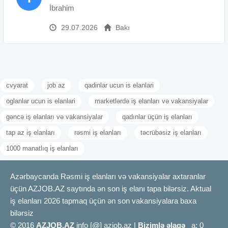
İbrahim
29.07.2026
Bakı
cvyarat
job az
qadinlar ucun is elanlari
oglanlar ucun is elanlari
marketlərdə iş elanları və vakansiyalar
gəncə iş elanları və vakansiyalar
qadınlar üçün iş elanları
tap az iş elanları
rəsmi iş elanları
təcrübəsiz iş elanları
1000 manatlıq iş elanları
Azərbaycanda Rəsmi iş elanları və vakansiyalar axtaranlar
üçün AZJOB.AZ saytında ən son iş elanı tapa bilərsiz. Aktual
iş elanları 2026 tapmaq üçün ən son vakansiyalara baxa
bilərsiz
© 2016
AZJOB.AZ
info [@] azjob.az |
Bizimlə əlaqə
a: 0