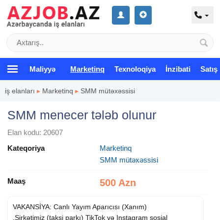
Maliyyə
Marketinq
Texnoloqiya
İnzibati
Satış
iş elanları
▸
Marketinq
▸
SMM mütəxəssisi
SMM menecer tələb olunur
Elan kodu: 20607
Kateqoriya
Marketinq
SMM mütəxəssisi
Maaş
500 Azn
VAKANSİYA: Canlı Yayım Aparıcısı (Xanım)
.Şirkətimiz (taksi parkı) TikTok və Instagram sosial