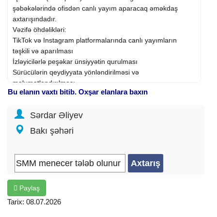
şəbəkələrində ofisdən canlı yayım aparacaq əməkdaş
axtarışındadır.
Vəzifə öhdəlikləri:
TikTok və Instagram platformalarında canlı yayımların
təşkili və aparılması
İzləyicilərlə peşəkar ünsiyyətin qurulması
Sürücülərin qeydiyyata yönləndirilməsi və
məlumatlandırılması
Bu elanın vaxtı bitib. Oxşar elanlara baxın
Canlı yayım zamanı şirkətin
xidmətlərinin
düzgün təqdim
olunması
Sərdar Əliyev
Tələblər:
Səlis şifahi ünsiyyət bacarığı
Bakı şəhəri
Kamera qarşısında rahat və özünə inamlı olmaq
Sosial şəbəkələrlə işləmə bacarığı
Məsuliyyətli, punktual və öyrənməyə açıq olmaq
Xanım namizədlərə üstünlük verilir
İş şəraiti:
Paylaş
İş yeri: Ofis (online deyil)
İş qrafiki: Ofis qrafiki (müsahibə zamanı dəqiqləşdiriləcək)
Tarix: 08.07.2026
Əməkhaqqı və motivasiya: