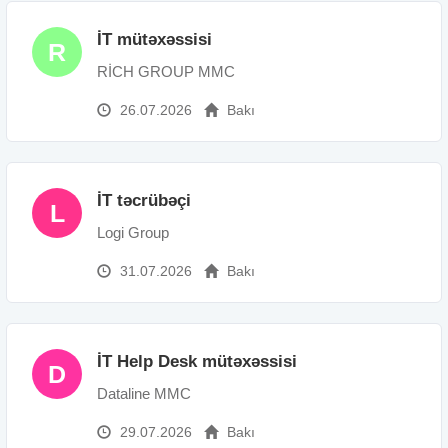
İT mütəxəssisi
R
RİCH GROUP MMC
26.07.2026
Bakı
İT təcrübəçi
L
Logi Group
31.07.2026
Bakı
İT Help Desk mütəxəssisi
D
Dataline MMC
29.07.2026
Bakı