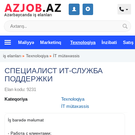
Maliyyə
Marketinq
Texnoloqiya
İnzibati
Satış
iş elanları
▸
Texnoloqiya
▸
İT mütəxəssis
СПЕЦИАЛИСТ ИТ-СЛУЖБА
ПОДДЕРЖКИ
Elan kodu: 9231
Kateqoriya
Texnoloqiya
İT mütəxəssis
İş barədə məlumat
- Работа с клиентами;