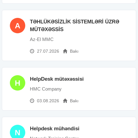
TƏHLÜKƏSİZLİK SİSTEMLƏRİ ÜZRƏ
A
MÜTƏXƏSSİS
Az-El MMC
27.07.2026
Bakı
HelpDesk mütəxəssisi
H
HMC Company
03.08.2026
Bakı
Helpdesk mühəndisi
N