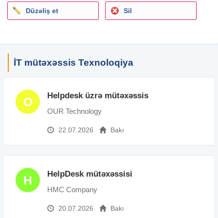
- Порядочность, аккуратность, презентабельность,
Düzəliş et
Sil
серьезность, внимательность, коммуникабельность,
ответственность;
- Знание азербайджанского, русского и английского (на
техническом уровне) языков обязательно.
İT mütəxəssis Texnoloqiya
Просьба присылать CV с фотографией.CV принимается
только по e-mail.
Helpdesk üzrə mütəxəssis
O
Şəhər: Bakı
Yaş: 29 - 35 yaş
OUR Technology
Təhsil: Ali
22.07.2026
Bakı
İş təcrübəsi: 3 ildən 5 ilə qədər
Əmək haqqı: 1000 - 1200 AZN
HelpDesk mütəxəssisi
H
HMC Company
20.07.2026
Bakı