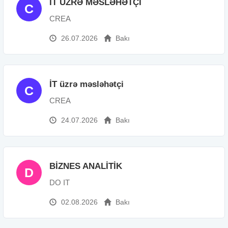
İT ÜZRƏ MƏSLƏHƏTÇİ
C
CREA
26.07.2026
Bakı
İT üzrə məsləhətçi
C
CREA
24.07.2026
Bakı
BİZNES ANALİTİK
D
DO IT
02.08.2026
Bakı