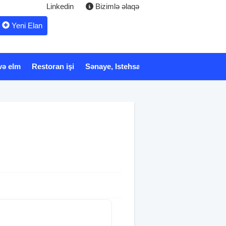
Linkedin
Bizimlə əlaqə
Yeni Elan
və elm
Restoran işi
Sənaye, Istehsalat
Xidmət
Tibb və 