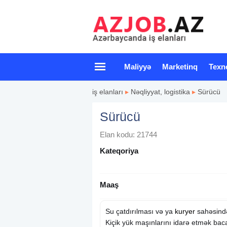
Maliyyə
Marketinq
Texn
iş elanları
▸
Nəqliyyat, logistika
▸
Sürücü
Sürücü
Elan kodu: 21744
Kateqoriya
Maaş
Su çatdırılması və ya
kuryer
sahəsind
Kiçik yük maşınlarını idarə etmək baca