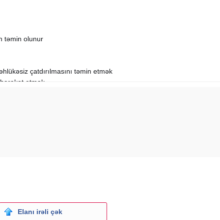
n təmin olunur
təhlükəsiz çatdırılmasını təmin etmək
ə hərəkət etmək
nməsi və boşaldılmasında iştirak etmək
rət etmək və təmiz saxlanmasını təmin etmək
iyyət qurmaq
 nəzarət etmək.
Elanı irəli çək