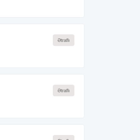
Ətraflı
Ətraflı