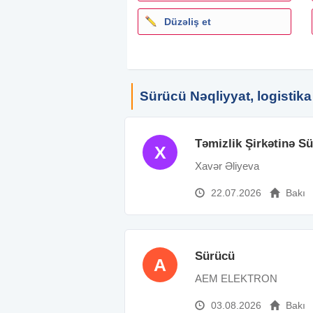
Düzəliş et
Sürücü Nəqliyyat, logistika
Təmizlik Şirkətinə S
X
Xavər Əliyeva
22.07.2026
Bakı
Sürücü
A
AEM ELEKTRON
03.08.2026
Bakı