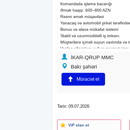
Komandada işləmə bacarığı
Əmək haqqı: 600–800 AZN
Rəsmi əmək müqaviləsi
Yanacaq və avtomobil şirkət tərəfində
Bonus və əlavə mükafat sistemi
Stabil və uzunmüddətli iş imkanı.
Müştərilərə içməli suyun vaxtında və 
Verilən sifarişlərə uyğun marşrut üzr
Su qablarının (19L və ya digər) yüklə
İKAR-QRUP MMC
Avtomobilin texniki vəziyyətinə nəza
Bakı şəhəri
Müştərilərlə nəzakətli və peşəkar üns
Sifarişlərin düzgün təhvil verilməsinə
Müraciət et
Əmək haqqı: 600-800 AZN
Tarix: 09.07.2026
ViP elan et