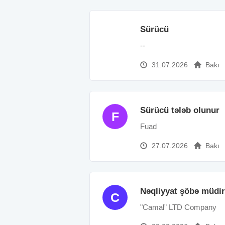
Sürücü
--
31.07.2026
Bakı
Sürücü tələb olunur
F
Fuad
27.07.2026
Bakı
Nəqliyyat şöbə müdir
C
"Camal” LTD Company