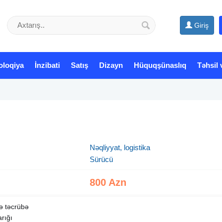
Giriş
oloqiya
İnzibati
Satış
Dizayn
Hüquqşünaslıq
Təhsil 
Nəqliyyat, logistika
Sürücü
800 Azn
ə təcrübə
rığı