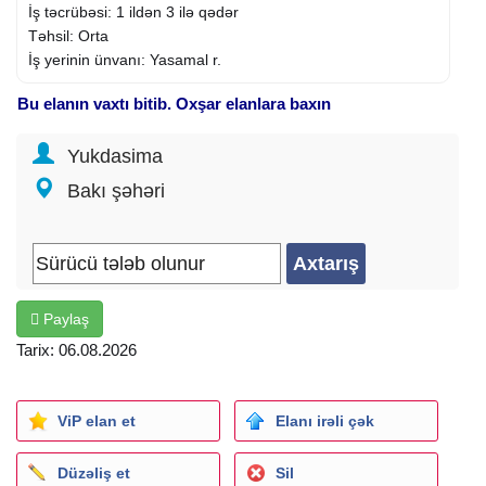
İş təcrübəsi: 1 ildən 3 ilə qədər
Təhsil: Orta
İş yerinin ünvanı: Yasamal r.
Bu elanın vaxtı bitib. Oxşar elanlara baxın
Yukdasima
Bakı şəhəri
Paylaş
Tarix: 06.08.2026
ViP elan et
Elanı irəli çək
Düzəliş et
Sil