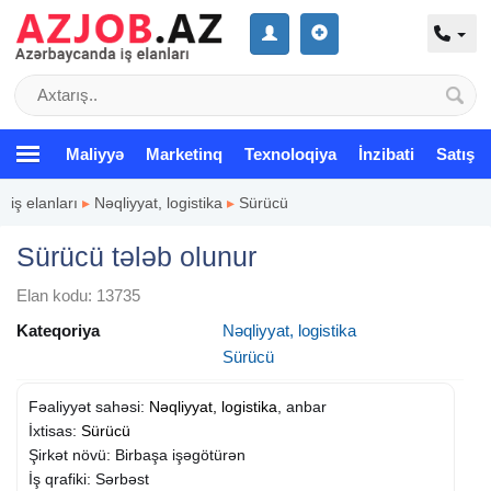
Maliyyə
Marketinq
Texnoloqiya
İnzibati
Satış
iş elanları
▸
Nəqliyyat, logistika
▸
Sürücü
Sürücü tələb olunur
Elan kodu: 13735
Kateqoriya
Nəqliyyat, logistika
Sürücü
Fəaliyyət sahəsi:
Nəqliyyat, logistika
, anbar
İxtisas:
Sürücü
Şirkət növü: Birbaşa işəgötürən
İş qrafiki: Sərbəst