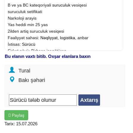
B ve ya BC kateqoriyali
suruculuk
vesiqesi
suruculuk setifikati
Narkoloji arayis
Yas heddi min 25 yas
2ilden artiq suruculuk vesiqesi
Fəaliyyət sahəsi:
Nəqliyyat, logistika
, anbar
İxtisas:
Sürücü
Şirkət növü: Birbaşa işəgötürən
Bu elanın vaxtı bitib. Oxşar elanlara baxın
İş qrafiki: Tam
İş təcrübəsi: 1 ildən 3 ilə qədər
Tural
Təhsil: Orta
İş yerinin ünvanı: Avtovağzal m.
Bakı şəhəri
Distant iş: Bəli
Paylaş
Tarix: 15.07.2026