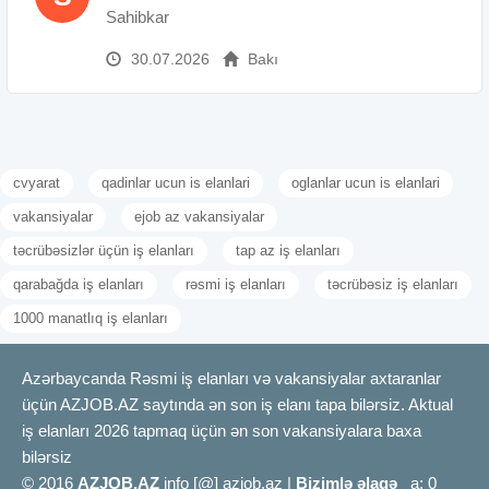
Sahibkar
30.07.2026
Bakı
cvyarat
qadinlar ucun is elanlari
oglanlar ucun is elanlari
vakansiyalar
ejob az vakansiyalar
təcrübəsizlər üçün iş elanları
tap az iş elanları
qarabağda iş elanları
rəsmi iş elanları
təcrübəsiz iş elanları
1000 manatlıq iş elanları
Azərbaycanda Rəsmi iş elanları və vakansiyalar axtaranlar
üçün AZJOB.AZ saytında ən son iş elanı tapa bilərsiz. Aktual
iş elanları 2026 tapmaq üçün ən son vakansiyalara baxa
bilərsiz
© 2016
AZJOB.AZ
info [@] azjob.az |
Bizimlə əlaqə
a: 0