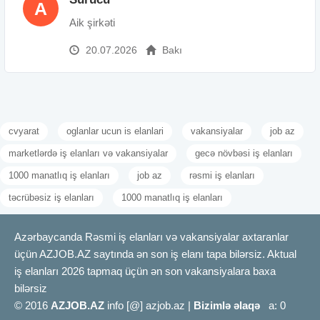
A
Aik şirkəti
20.07.2026
Bakı
cvyarat
oglanlar ucun is elanlari
vakansiyalar
job az
marketlərdə iş elanları və vakansiyalar
gecə növbəsi iş elanları
1000 manatlıq iş elanları
job az
rəsmi iş elanları
təcrübəsiz iş elanları
1000 manatlıq iş elanları
Azərbaycanda Rəsmi iş elanları və vakansiyalar axtaranlar
üçün AZJOB.AZ saytında ən son iş elanı tapa bilərsiz. Aktual
iş elanları 2026 tapmaq üçün ən son vakansiyalara baxa
bilərsiz
© 2016
AZJOB.AZ
info [@] azjob.az |
Bizimlə əlaqə
a: 0