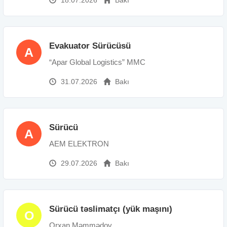
Evakuator Sürücüsü
A
“Apar Global Logistics” MMC
31.07.2026
Bakı
Sürücü
A
AEM ELEKTRON
29.07.2026
Bakı
Sürücü təslimatçı (yük maşını)
O
Orxan Məmmədov