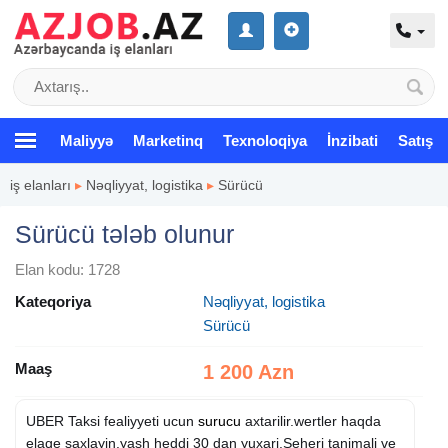
Maliyyə
Marketinq
Texnoloqiya
İnzibati
Satış
iş elanları
▸
Nəqliyyat, logistika
▸
Sürücü
Sürücü tələb olunur
Elan kodu: 1728
Kateqoriya
Nəqliyyat, logistika
Sürücü
Maaş
1 200 Azn
UBER Taksi fealiyyeti ucun
surucu
axtarilir.wertler haqda
elaqe saxlayin.yash heddi 30 dan yuxari.Seheri tanimali ve