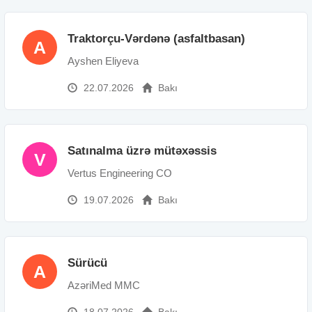
Traktorçu-Vərdənə (asfaltbasan)
A
Ayshen Eliyeva
22.07.2026
Bakı
Satınalma üzrə mütəxəssis
V
Vertus Engineering CO
19.07.2026
Bakı
Sürücü
A
AzəriMed MMC
18.07.2026
Bakı