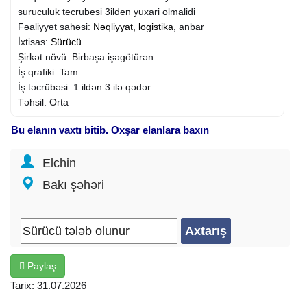
suruculuk tecrubesi 3ilden yuxari olmalidi
Fəaliyyət sahəsi:
Nəqliyyat, logistika
, anbar
İxtisas:
Sürücü
Şirkət növü: Birbaşa işəgötürən
İş qrafiki: Tam
İş təcrübəsi: 1 ildən 3 ilə qədər
Təhsil: Orta
Bu elanın vaxtı bitib. Oxşar elanlara baxın
Elchin
Bakı şəhəri
Paylaş
Tarix: 31.07.2026