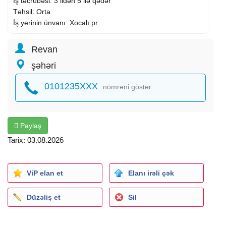
İş təcrübəsi: 3 ildən 5 ilə qədər
Təhsil: Orta
İş yerinin ünvanı: Xocalı pr.
Revan
şəhəri
0101235XXX
nömrəni göstər
Paylaş
Tarix: 03.08.2026
ViP elan et
Elanı irəli çək
Düzəliş et
Sil