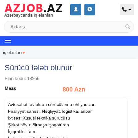
iş elanları
▸
Sürücü tələb olunur
Elan kodu: 18956
Maaş
800 Azn
Avtosəbət, avtokran
sürücülərinə
ehtiyac var.
Fəaliyyət sahəsi:
Nəqliyyat, logistika
, anbar
İxtisas: Xüsusi texnika sürücüsü
Şirkət növü: Birbaşa işəgötürən
İş qrafiki: Tam