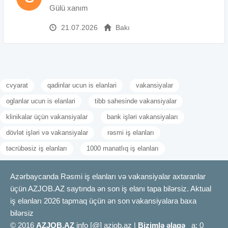
Gülü xanım
21.07.2026
Bakı
cvyarat
qadinlar ucun is elanlari
vakansiyalar
oglanlar ucun is elanlari
tibb sahesinde vakansiyalar
klinikalar üçün vakansiyalar
bank işləri vakansiyaları
dövlət işləri və vakansiyalar
rəsmi iş elanları
təcrübəsiz iş elanları
1000 manatlıq iş elanları
Azərbaycanda Rəsmi iş elanları və vakansiyalar axtaranlar
üçün AZJOB.AZ saytında ən son iş elanı tapa bilərsiz. Aktual
iş elanları 2026 tapmaq üçün ən son vakansiyalara baxa
bilərsiz
© 2016
AZJOB.AZ
info [@] azjob.az |
Bizimlə əlaqə
a: 0