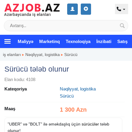
Maliyyə
Marketinq
Texnoloqiya
İnzibati
Satış
iş elanları
▸
Nəqliyyat, logistika
▸
Sürücü
Sürücü tələb olunur
Elan kodu: 4108
Kateqoriya
Nəqliyyat, logistika
Sürücü
Maaş
1 300 Azn
"UBER" və "BOLT" ilə əməkdaşlıq üçün
sürücülər
tələb
olunur!