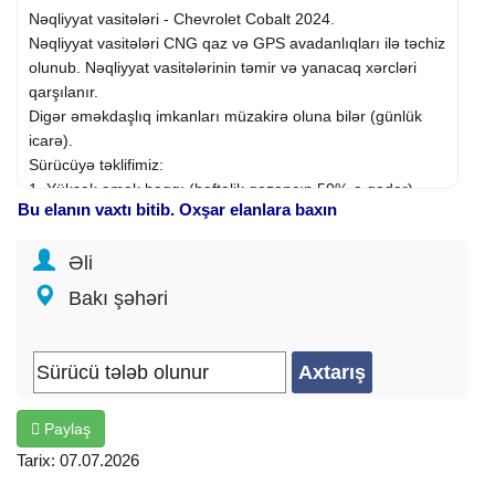
Nəqliyyat vasitələri - Chevrolet Cobalt 2024.
Nəqliyyat vasitələri CNG qaz və GPS avadanlıqları ilə təchiz
olunub. Nəqliyyat vasitələrinin təmir və yanacaq xərcləri
qarşılanır.
Digər əməkdaşlıq imkanları müzakirə oluna bilər (günlük
icarə).
Sürücüyə təklifimiz:
1. Yüksək əmək haqqı (həftəlik qazancın 50%-a qədər).
Bu elanın vaxtı bitib. Oxşar elanlara baxın
2. Aylıq internet xərci.
Sürücüdən tələbimiz:
Əli
1. Gündəlik minimal gəlir - 85 manat və 22 gediş.
2. Sertifikat.
Bakı şəhəri
3. Narkoloji arayış.
4. 25+ yaş.
5. Yüksək intizam, məsuliyyət və işgüzarlıq.
Yalnız Bakı şəhəri ərazisində yaşayan şəxslər
Fəaliyyət sahəsi:
Nəqliyyat, logistika
, anbar
Paylaş
İxtisas: Sürücü
Şirkət növü: Birbaşa işəgötürən
Tarix: 07.07.2026
İş qrafiki: Tam