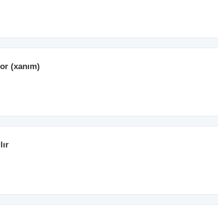
tor (xanım)
lır