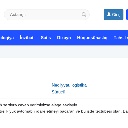
Giriş
oloqiya
İnzibati
Satış
Dizayn
Hüquqşünaslıq
Təhsil 
Nəqliyyat, logistika
Sürücü
şərtlərə cavab verirsinizsə əlaqə saxlayin.
trəlik yuk avtomabili idarə etməyi bacaran və bu isdə təctubəsi olan, B