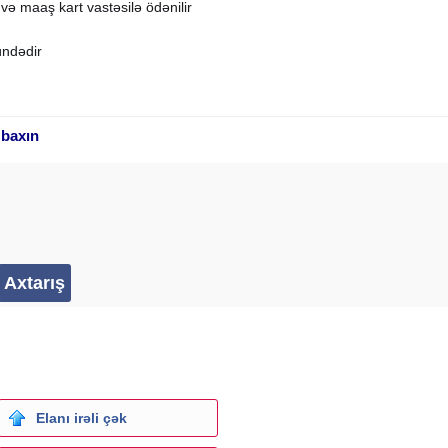
 və maaş kart vastəsilə ödənilir
ündədir
 baxın
xahis olunur.
ə bilən səxslər əlaqə saxlasin.
eden
surucumuz
var
zsin
anbar
Elanı irəli çək