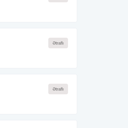
Ətraflı
Ətraflı