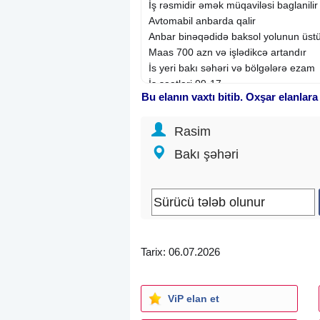
İş rəsmidir əmək müqaviləsi baglanilir
Avtomabil anbarda qalir
Anbar binəqədidə baksol yolunun üst
Maas 700 azn və işlədikcə artandır
İs yeri bakı səhəri və bölgələrə ezam
İs saatlari 09-17
Bu elanın vaxtı bitib. Oxşar elanlara
İstirahət günü bazar gunu
Wotsap vastəsiylə əlaqə saxlamaginiz 
Rasim
Real is axtaran bu avtomabili idarə ed
Ford və balaca yuk avtomabili idarə 
Bakı şəhəri
Sabah işə qəbul var maraqlananlar ya
Fəaliyyət sahəsi:
Nəqliyyat, logistika
, 
İxtisas:
Sürücü
Şirkət növü: Birbaşa işəgötürən
İş qrafiki: Tam
İş təcrübəsi: 1 ildən 3 ilə qədər
Tarix: 06.07.2026
Təhsil: Orta
İş yerinin ünvanı: Bakı ş.
ViP elan et