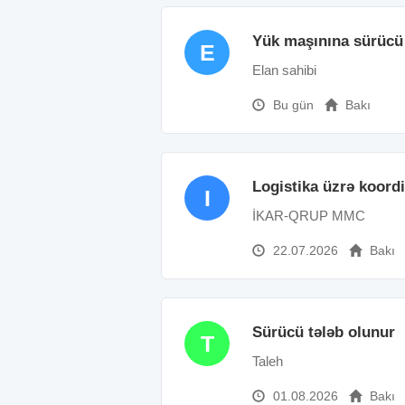
Yük maşınına sürücü 
E
Elan sahibi
Bu gün
Bakı
Logistika üzrə koord
I
İKAR-QRUP MMC
22.07.2026
Bakı
Sürücü tələb olunur
T
Taleh
01.08.2026
Bakı