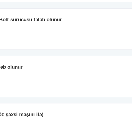
 Bolt sürücüsü tələb olunur
ləb olunur
z şəxsi maşını ilə)