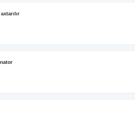
axtarılır
inator