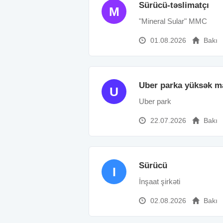
Sürücü-təslimatçı
M
"Mineral Sular" MMC
01.08.2026
Bakı
Uber parka yüksək ma
U
Uber park
22.07.2026
Bakı
Sürücü
I
İnşaat şirkəti
02.08.2026
Bakı