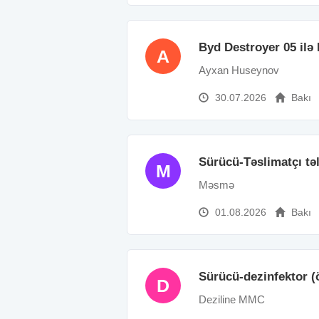
Byd Destroyer 05 ilə
A
Ayxan Huseynov
30.07.2026
Bakı
Sürücü-Təslimatçı tə
M
Məsmə
01.08.2026
Bakı
Sürücü-dezinfektor (ö
D
Deziline MMC