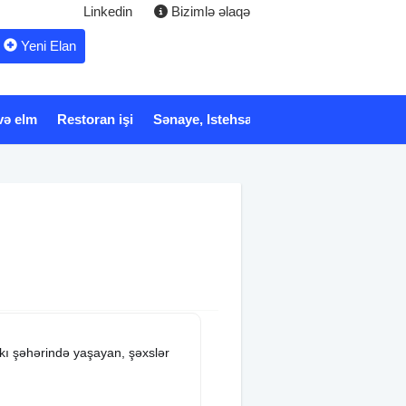
Linkedin
Bizimlə əlaqə
Yeni Elan
və elm
Restoran işi
Sənaye, Istehsalat
Xidmət
Tibb və 
akı şəhərində yaşayan, şəxslər