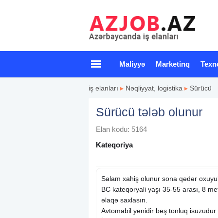
Maliyyə
Marketinq
Texn
iş elanları
▸
Nəqliyyat, logistika
▸
Sürücü
Sürücü tələb olunur
Elan kodu: 5164
Kateqoriya
Salam xahiş olunur sona qədər oxuyub 
BC kateqoryali yaşı 35-55 arası, 8 me
əlaqə saxlasın.
Avtomabil yenidir beş tonluq isuzudur