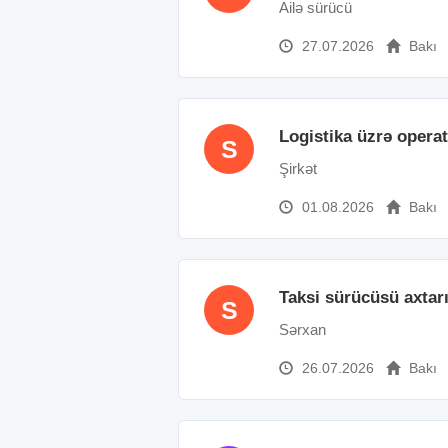
Ailə sürücü
27.07.2026
Bakı
Logistika üzrə opera
S
Şirkət
01.08.2026
Bakı
Taksi sürücüsü axtarı
S
Sərxan
26.07.2026
Bakı