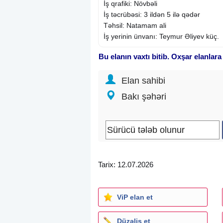
İş qrafiki: Növbəli
İş təcrübəsi: 3 ildən 5 ilə qədər
Təhsil: Natamam ali
İş yerinin ünvanı: Teymur Əliyev küç.
Bu elanın vaxtı bitib. Oxşar elanlara
Elan sahibi
Bakı şəhəri
Tarix: 12.07.2026
ViP elan et
Düzəliş et