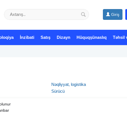
Giriş
oloqiya
İnzibati
Satış
Dizayn
Hüquqşünaslıq
Təhsil 
Nəqliyyat, logistika
Sürücü
bolunur
anbar