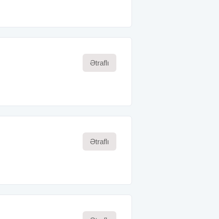
Ətraflı
Ətraflı