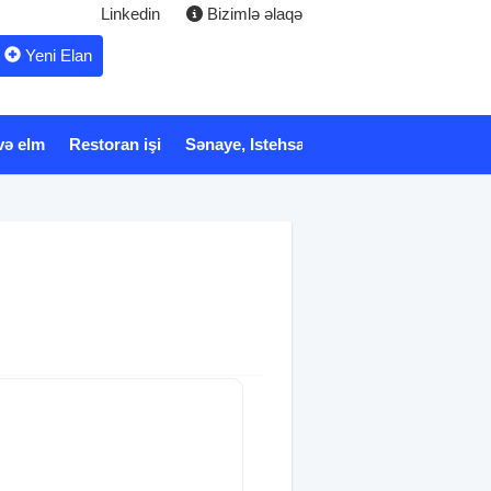
Linkedin
Bizimlə əlaqə
Yeni Elan
və elm
Restoran işi
Sənaye, Istehsalat
Xidmət
Tibb və 