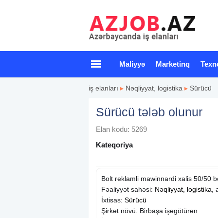
Maliyyə
Marketinq
Texn
iş elanları
▸
Nəqliyyat, logistika
▸
Sürücü
Sürücü tələb olunur
Elan kodu: 5269
Kateqoriya
Bolt reklamli mawinnardi xalis 50/50 
Fəaliyyət sahəsi:
Nəqliyyat, logistika
, 
İxtisas:
Sürücü
Şirkət növü: Birbaşa işəgötürən