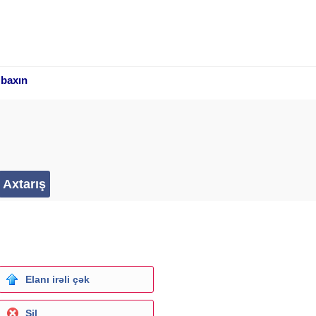
 baxın
Elanı irəli çək
Sil