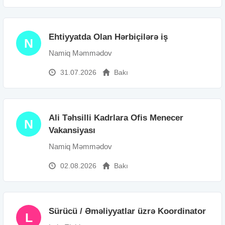
Ehtiyyatda Olan Hərbiçilərə iş
N
Namiq Məmmədov
31.07.2026
Bakı
Ali Təhsilli Kadrlara Ofis Menecer
N
Vakansiyası
Namiq Məmmədov
02.08.2026
Bakı
Sürücü / Əməliyyatlar üzrə Koordinator
L