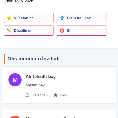
Tarix: 18.07.2026
ViP elan et
Elanı irəli çək
Düzəliş et
Sil
Ofis meneceri İnzibati
Ali təhsilli bəy
M
Məsim bəy
30.07.2026
Bakı