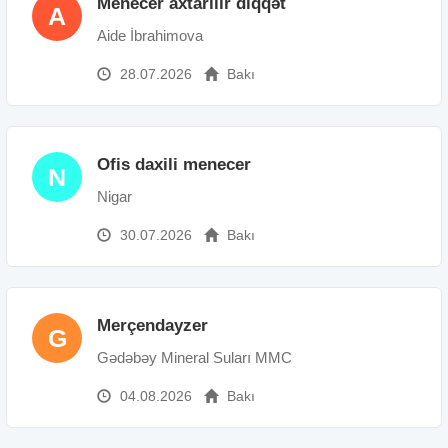
Menecer axtarılır diqqət
A
Aide İbrahimova
28.07.2026
Bakı
Ofis daxili menecer
N
Nigar
30.07.2026
Bakı
Merçendayzer
G
Gədəbəy Mineral Suları MMC
04.08.2026
Bakı