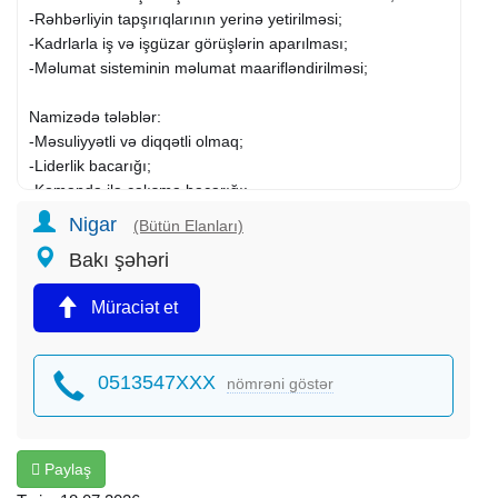
-Rəhbərliyin tapşırıqlarının yerinə yetirilməsi;
-Kadrlarla iş və işgüzar görüşlərin aparılması;
-Məlumat sisteminin məlumat maarifləndirilməsi;
Namizədə tələblər:
-Məsuliyyətli və diqqətli olmaq;
-Liderlik bacarığı;
-Komanda ilə çalışma bacarığı;
-Səmimi, pozitiv, ünsiyyətcil olmalı;
Nigar
(Bütün Elanları)
Bakı şəhəri
İş qrafiki: I-V günlər (10:00-17:00)
Müraciət et
Maraqlananlar CV-lərini G-mail adresinə göndərə və ya
qeyd olunan nömrə ilə əlaqə saxlaya bilərsiniz.
0513547XXX
nömrəni göstər
Paylaş