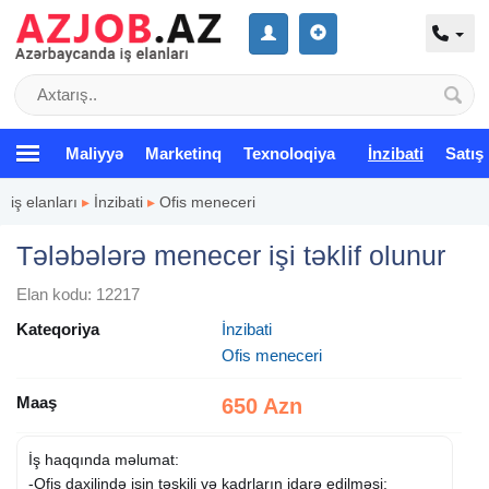
Maliyyə
Marketinq
Texnoloqiya
İnzibati
Satış
iş elanları
▸
İnzibati
▸
Ofis meneceri
Tələbələrə menecer işi təklif olunur
Elan kodu: 12217
Kateqoriya
İnzibati
Ofis meneceri
Maaş
650 Azn
İş haqqında məlumat:
-Ofis daxilində işin təşkili və kadrların idarə edilməsi;