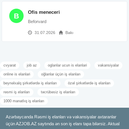
Ofis meneceri
B
Beforvard
31.07.2026
Bakı
cvyarat
job az
oglanlar ucun is elanlari
vakansiyalar
online is elanlari
oğlanlar üçün iş elanları
beynəlxalq şirkətlərdə iş elanları
özəl şirkətlərdə iş elanları
rəsmi iş elanları
təcrübəsiz iş elanları
1000 manatlıq iş elanları
Azərbaycanda Rəsmi iş elanları və vakansiyalar axtaranlar
üçün AZJOB.AZ saytında ən son iş elanı tapa bilərsiz. Aktual