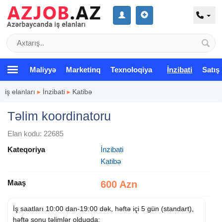
Maliyyə
Marketinq
Texnoloqiya
İnzibati
Satış
iş elanları
▸
İnzibati
▸
Katibə
Təlim koordinatoru
Elan kodu: 22685
Kateqoriya
İnzibati
Katibə
Maaş
600 Azn
İş saatları 10:00 dan-19:00 dək, həftə içi 5 gün (standart),
həftə sonu təlimlər olduqda;