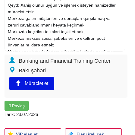
Qeyd: Xahiş olunur uyğun və işləmək istəyən namizədlər
müraciət etsin.
Mərkəzə gələn müştəriləri və qonaqları qarşılamaq və
zəruri cavablandırmanı həyata keçirmək;
Mərkəzdə keçirilən təlimləri təşkil etmək;
Mərkəzə məxsus sosial şəbəkələri və ekeltron poçt
ünvanlarını idarə etmək;
Mərkəzə sosial şəbəkələr vasitəsi ilə daxil olan sorğuları
vaxtında və doğru cavabandırmaq;
Banking and Financial Training Center
Mərkəzin avadanlıq və texnikalarını ehtiyatla istifadə etmək
Bakı şəhəri
və qorumaq;
Müştərilərlə əməkdaşlığın hüquqi formada təşkilini təmin
Müraciət et
etmək;
Əmək haqqı: 400-600 AZN
Paylaş
Tarix: 23.07.2026
ViP elan et
Elanı irəli çək