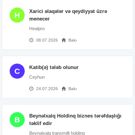
Xarici əlaqələr və qeydiyyat üzrə
H
menecer
Healpro
08.07.2026
Bakı
Katib(ə) tələb olunur
C
Ceyhun
24.07.2026
Bakı
Beynəlxalq Holdinq biznes tərəfdaşlığı
B
təklif edir
Beynəlxalq transmilli holdinq