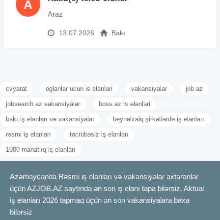
A
Araz
13.07.2026
Bakı
cvyarat
oglanlar ucun is elanlari
vakansiyalar
job az
jobsearch az vakansiyalar
boss az is elanlari
bakı iş elanları və vakansiyalar
beynəlxalq şirkətlərdə iş elanları
rəsmi iş elanları
təcrübəsiz iş elanları
1000 manatlıq iş elanları
Azərbaycanda Rəsmi iş elanları və vakansiyalar axtaranlar
üçün AZJOB.AZ saytında ən son iş elanı tapa bilərsiz. Aktual
iş elanları 2026 tapmaq üçün ən son vakansiyalara baxa
bilərsiz