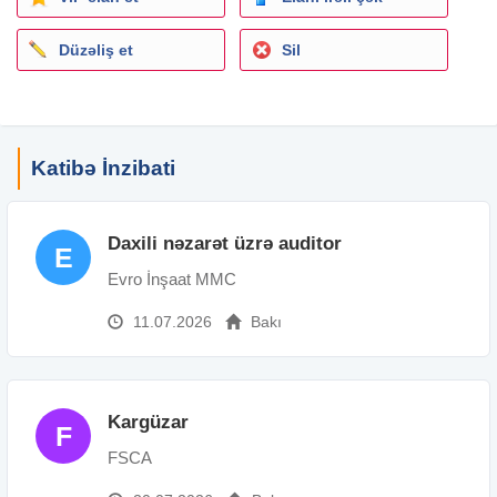
Düzəliş et
Sil
Katibə İnzibati
Daxili nəzarət üzrə auditor
E
Evro İnşaat MMC
11.07.2026
Bakı
Kargüzar
F
FSCA