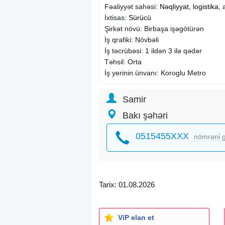
Fəaliyyət sahəsi:
Nəqliyyat, logistika
, 
İxtisas:
Sürücü
Şirkət növü: Birbaşa işəgötürən
İş qrafiki: Növbəli
İş təcrübəsi: 1 ildən 3 ilə qədər
Təhsil: Orta
İş yerinin ünvanı: Koroglu Metro
Samir
Bakı şəhəri
0515455XXX
nömrəni g
Tarix: 01.08.2026
ViP elan et