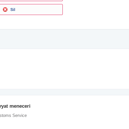
Sil
yyat meneceri
ustoms Service