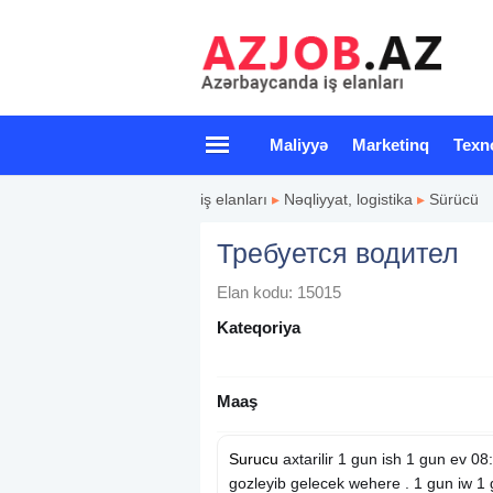
Maliyyə
Marketinq
Texn
iş elanları
▸
Nəqliyyat, logistika
▸
Sürücü
Требуется водител
Elan kodu: 15015
Kateqoriya
Maaş
Surucu
axtarilir 1 gun ish 1 gun ev 0
gozleyib gelecek wehere . 1 gun iw 1 