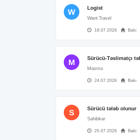
Logist
W
Want Travel
18.07.2026
Bakı
Sürücü-Təslimatçı tə
M
Məsmə
24.07.2026
Bakı
Sürücü tələb olunur
S
Sahibkar
25.07.2026
Bakı