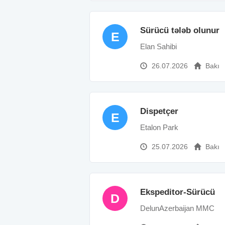
Sürücü tələb olunur
E
Elan Sahibi
26.07.2026
Bakı
Dispetçer
E
Etalon Park
25.07.2026
Bakı
Ekspeditor-Sürücü
D
DelunAzerbaijan MMC