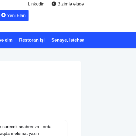
Linkedin
Bizimlə əlaqə
Yeni Elan
və elm
Restoran işi
Sənaye, Istehsalat
Xidmət
Tibb və 
ib surecek seabreeza . orda
 haqda melumat yazin