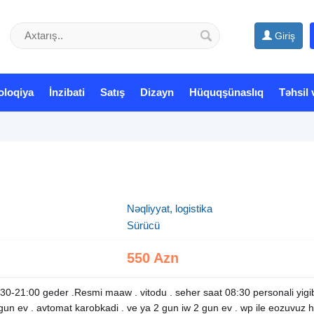
Giriş
oloqiya
İnzibati
Satış
Dizayn
Hüquqşünaslıq
Təhsil 
Nəqliyyat, logistika
Sürücü
550 Azn
8:30-21:00 geder .Resmi maaw . vitodu . seher saat 08:30 personali yig
gun ev . avtomat karobkadi . ve ya 2 gun iw 2 gun ev . wp ile eozuvuz