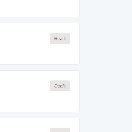
Ətraflı
Ətraflı