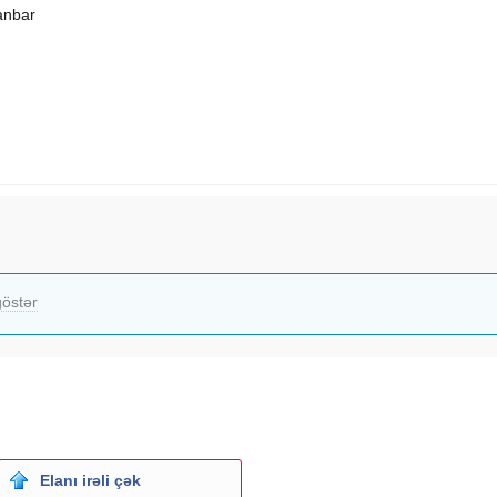
anbar
östər
Elanı irəli çək