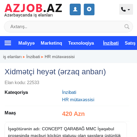
Maliyyə
Marketinq
Texnoloqiya
İnzibati
Satış
iş elanları
▸
İnzibati
▸
HR mütəxəssisi
Xidmətçi heyət (ərzaq anbarı)
Elan kodu: 22533
Kateqoriya
İnzibati
HR mütəxəssisi
Maaş
420 Azn
İşəgötürənin adı: CONCEPT QARABAĞ MMC İşəqəbul
prosesində məcburi köçkün statusu olan şəxslərə üstünlük