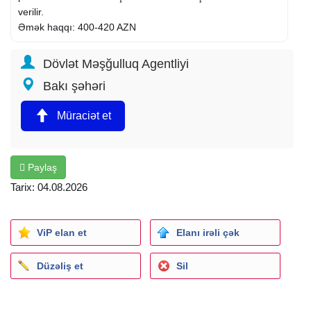
verilir.
Əmək haqqı: 400-420 AZN
Dövlət Məşğulluq Agentliyi
Bakı şəhəri
Müraciət et
Paylaş
Tarix: 04.08.2026
ViP elan et
Elanı irəli çək
Düzəliş et
Sil