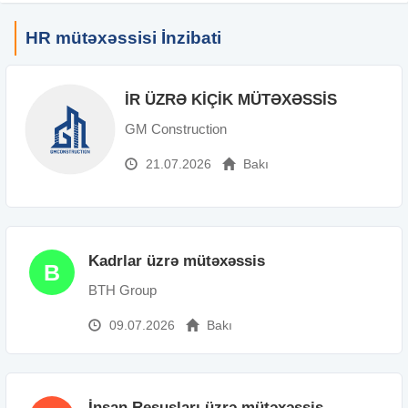
HR mütəxəssisi İnzibati
İR ÜZRƏ KİÇİK MÜTƏXƏSSİS
GM Construction
21.07.2026
Bakı
Kadrlar üzrə mütəxəssis
B
BTH Group
09.07.2026
Bakı
İnsan Resusları üzrə mütəxəssis