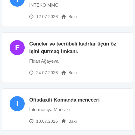
İNTEKO MMC
12.07.2026
Bakı
Gənclər və təcrübəli kadrlar üçün öz
F
işini qurmaq imkanı.
Fidan Ağayeva
24.07.2026
Bakı
Ofisdaxili Komanda meneceri
I
İnformasiya Mərkəzi
13.07.2026
Bakı