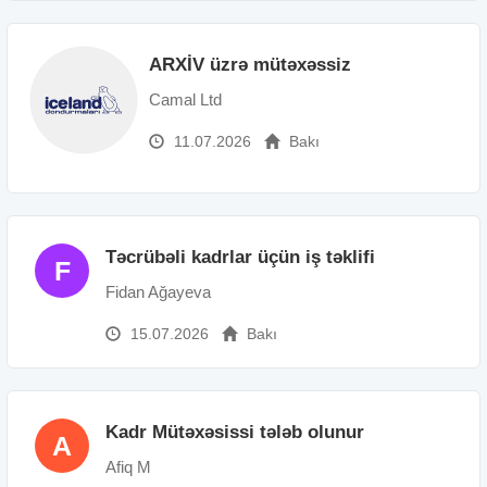
ARXİV üzrə mütəxəssiz
Camal Ltd
11.07.2026
Bakı
Təcrübəli kadrlar üçün iş təklifi
F
Fidan Ağayeva
15.07.2026
Bakı
Kadr Mütəxəsissi tələb olunur
A
Afiq M