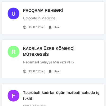
PROQRAM RƏHBƏRİ
U
Uptodate in Medicine
15.07.2026
Bakı
KADRLAR ÜZRƏ KÖMƏKÇİ
R
MÜTƏXƏSSİS
Rəqəmsal Səhiyyə Mərkəzi PHŞ
19.07.2026
Bakı
Təcrübəli kadrlar üçün inzibati sahədə iş
F
təklifi