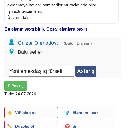
öyrənməyə həvəsli namizədlər müraciət edə bilər.
İş vaxtı tənzimlənir.
Ünvan: Bakı
Bu elanın vaxtı bitib. Oxşar elanlara baxın
Gülzar Əhmədova
(Bütün Elanları)
Bakı şəhəri
Paylaş
Tarix: 24.07.2026
ViP elan et
Elanı irəli çək
Düzəliş et
Sil