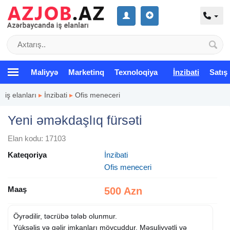
Maliyyə
Marketinq
Texnoloqiya
İnzibati
Satış
iş elanları
▸
İnzibati
▸
Ofis meneceri
Yeni əməkdaşlıq fürsəti
Elan kodu: 17103
Kateqoriya
İnzibati
Ofis meneceri
Maaş
500 Azn
Öyrədilir, təcrübə tələb olunmur.
Yüksəliş və gəlir imkanları mövcuddur. Məsuliyyətli və