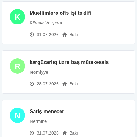
Müəllimlərə ofis işi təklifi
K
Kövsər Valiyeva
31.07.2026
Bakı
kargüzarlıq üzrə baş mütəxəssis
R
rəsmiyyə
28.07.2026
Bakı
Satiş meneceri
N
Nermine
31.07.2026
Bakı