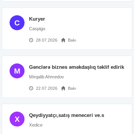
Kuryer
C
Caspigo
28.07.2026
Bakı
Gənclərə biznes əməkdaşlıq təklif edirik
M
Mirqalib Ahmedov
22.07.2026
Bakı
Qeydiyyatçı,satış meneceri ve.s
X
Xedice