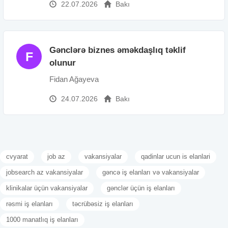
22.07.2026
Bakı
Gənclərə biznes əməkdaşlıq təklif
F
olunur
Fidan Ağayeva
24.07.2026
Bakı
cvyarat
job az
vakansiyalar
qadinlar ucun is elanlari
jobsearch az vakansiyalar
gəncə iş elanları və vakansiyalar
klinikalar üçün vakansiyalar
gənclər üçün iş elanları
rəsmi iş elanları
təcrübəsiz iş elanları
1000 manatlıq iş elanları