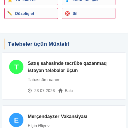
Düzəliş et
Sil
Tələbələr üçün Müxtəlif
Satış sahəsində təcrübə qazanmaq
T
istəyən tələbələr üçün
Təbəssüm xanım
23.07.2026
Bakı
Merçendayzer Vakansiyası
E
Elçin Əliyev