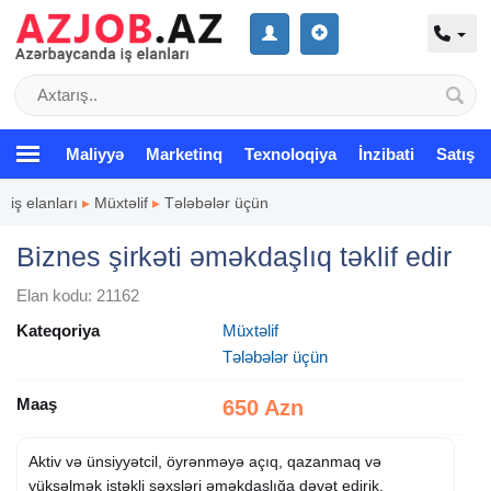
Maliyyə
Marketinq
Texnoloqiya
İnzibati
Satış
iş elanları
▸
Müxtəlif
▸
Tələbələr üçün
Biznes şirkəti əməkdaşlıq təklif edir
Elan kodu: 21162
Kateqoriya
Müxtəlif
Tələbələr üçün
Maaş
650 Azn
Aktiv və ünsiyyətcil, öyrənməyə açıq, qazanmaq və
yüksəlmək istəkli şəxsləri əməkdaşlığa dəvət edirik.