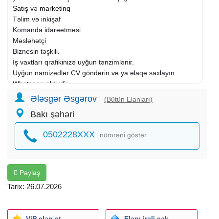
Satış
və
marketinq
Təlim və inkişaf
Komanda idarəetməsi
Məsləhətçi
Biznesin təşkili.
İş vaxtları qrafikinizə uyğun tənzimlənir.
Uyğun namizədlər CV göndərin və ya əlaqə saxlayın.
Whatsapp aktivdir.
Ələsgər Əsgərov
(Bütün Elanları)
Bakı şəhəri
0502228XXX
nömrəni göstər
Paylaş
Tarix: 26.07.2026
ViP elan et
Elanı irəli çək