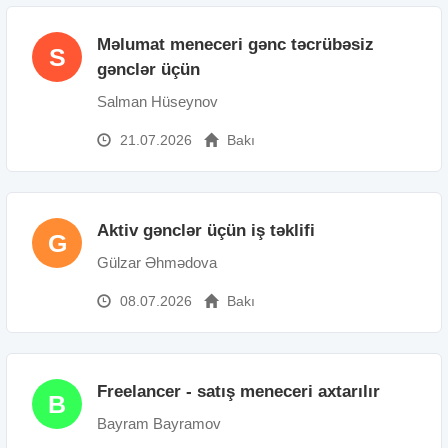
Məlumat meneceri gənc təcrübəsiz
S
gənclər üçün
Salman Hüseynov
21.07.2026
Bakı
Aktiv gənclər üçün iş təklifi
G
Gülzar Əhmədova
08.07.2026
Bakı
Freelancer - satış meneceri axtarılır
B
Bayram Bayramov