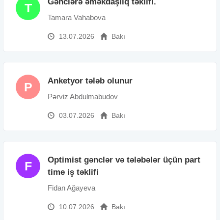
Gənclərə əməkdaşlıq təklifi.
T
Tamara Vahabova
13.07.2026
Bakı
Anketyor tələb olunur
P
Pərviz Abdulmabudov
03.07.2026
Bakı
Optimist gənclər və tələbələr üçün part
F
time iş təklifi
Fidan Ağayeva
10.07.2026
Bakı