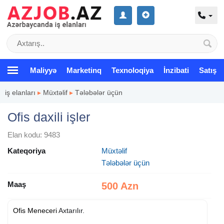
Maliyyə
Marketinq
Texnoloqiya
İnzibati
Satış
iş elanları
▸
Müxtəlif
▸
Tələbələr üçün
Ofis daxili işler
Elan kodu: 9483
Kateqoriya
Müxtəlif
Tələbələr üçün
Maaş
500 Azn
Ofis Meneceri
Axtarılır.