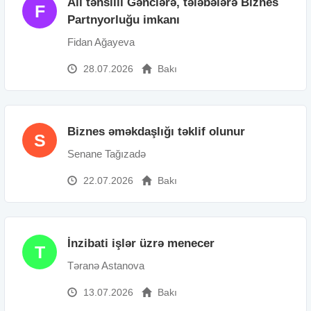
Ali təhsilli Gənclərə, tələbələrə Biznes
F
Partnyorluğu imkanı
Fidan Ağayeva
28.07.2026
Bakı
Biznes əməkdaşlığı təklif olunur
S
Senane Tağızadə
22.07.2026
Bakı
İnzibati işlər üzrə menecer
T
Təranə Astanova
13.07.2026
Bakı