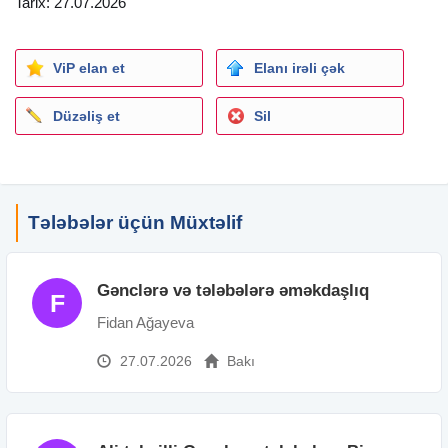
Tarix: 27.07.2026
ViP elan et
Elanı irəli çək
Düzəliş et
Sil
Tələbələr üçün Müxtəlif
Gənclərə və tələbələrə əməkdaşlıq
F
Fidan Ağayeva
27.07.2026
Bakı