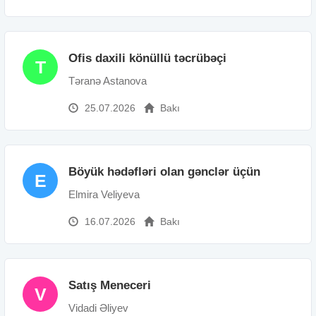
Ofis daxili könüllü təcrübəçi
T
Təranə Astanova
25.07.2026
Bakı
Böyük hədəfləri olan gənclər üçün
E
Elmira Veliyeva
16.07.2026
Bakı
Satış Meneceri
V
Vidadi Əliyev