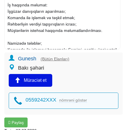
İş haqqında məlumat:
İşgüzar danışıqların aparılması;
Komanda ilə işləmək və təşkil etmək;
Rəhbərliyin verdiyi tapşırıqların icrası;
Müştərilərin istehsal haqqında məlumatlandırılması.
Namizədə tələblər;
Komanda ilə işləməyi bacarmalı; Səmimi, pozitiv, ünsiyyətcil
olmalı; Cinsi: Xanım və Bəylər.
Gunesh
(Bütün Elanları)
Qeyd:İş praktiki öyrədilir.Təcrübə vacib deyil.
Bakı şəhəri
İş qrafiki:Həftədə 5 gün saat (10:00-17:00).
Bakı şəh.Nəsimi ray.
Müraciət et
Maraqlananlar qeyd olunan nömrə ilə əlaqə saxlaya və ya
CV-nizi . com göndərə bilərsiz.
0559242XXX
nömrəni göstər
Paylaş