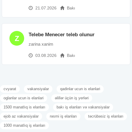
21.07.2026
Bakı
Telebe Menecer teleb olunur
Z
zarina xanim
03.08.2026
Bakı
cvyarat
vakansiyalar
qadinlar ucun is elanlari
oglanlar ucun is elanlari
əlillər üçün iş yerləri
1500 manatlıq is elanları
bakı iş elanları və vakansiyalar
ejob az vakansiyalar
rəsmi iş elanları
təcrübəsiz iş elanları
1000 manatlıq iş elanları