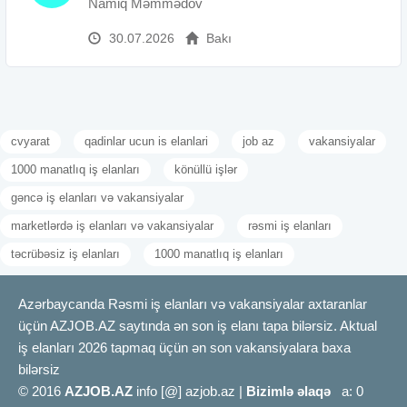
Namiq Məmmədov
30.07.2026
Bakı
cvyarat
qadinlar ucun is elanlari
job az
vakansiyalar
1000 manatlıq iş elanları
könüllü işlər
gəncə iş elanları və vakansiyalar
marketlərdə iş elanları və vakansiyalar
rəsmi iş elanları
təcrübəsiz iş elanları
1000 manatlıq iş elanları
Azərbaycanda Rəsmi iş elanları və vakansiyalar axtaranlar
üçün AZJOB.AZ saytında ən son iş elanı tapa bilərsiz. Aktual
iş elanları 2026 tapmaq üçün ən son vakansiyalara baxa
bilərsiz
© 2016
AZJOB.AZ
info [@] azjob.az |
Bizimlə əlaqə
a: 0