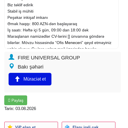
Biz təklif edirik
Stabil iş mühiti
Peşəkar inkişaf imkanı
Əmək haqqı: 800 AZN-dən başlayaraq
İş saatı: Həftə içi 5 gün, 09:00 dan 18:00 dək
Maraqlanan namizədlər CV-lərini [] ünvanına göndərə
bilərlər. Mövzu hissəsində “Ofis
Meneceri
” qeyd etməyiniz
xahiş olunur. Cv-lərə yalnız mail üzərindən baxılır.
Gündəlik ofis işlərinin koordinasiyası
FIRE UNIVERSAL GROUP
Daxil olan maillərin cavablandırılması və idarə edilməsi
Bakı şəhəri
Sənədlərin hazırlanması və arxivləşdirilməsi
Rəhbərliyin tapşırıqlarının vaxtında icrası
Müraciət et
Mal-giriş çıxışı və ödənişlərin tənzimlənməsi.
Əmək haqqı: 800-900 AZN
Paylaş
Tarix: 03.08.2026
ViP elan et
Elanı irəli çək