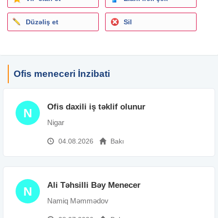
Düzəliş et
Sil
Ofis meneceri İnzibati
Ofis daxili iş təklif olunur
N
Nigar
04.08.2026
Bakı
Ali Təhsilli Bəy Menecer
N
Namiq Məmmədov