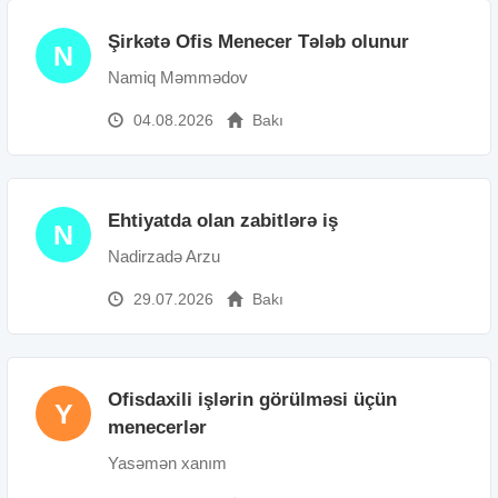
Şirkətə Ofis Menecer Tələb olunur
N
Namiq Məmmədov
04.08.2026
Bakı
Ehtiyatda olan zabitlərə iş
N
Nadirzadə Arzu
29.07.2026
Bakı
Ofisdaxili işlərin görülməsi üçün
Y
menecerlər
Yasəmən xanım