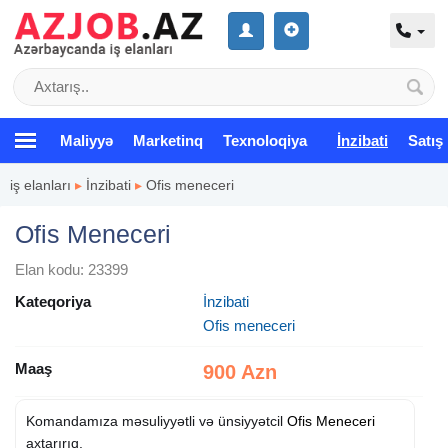
Maliyyə
Marketinq
Texnoloqiya
İnzibati
Satış
iş elanları
▸
İnzibati
▸
Ofis meneceri
Ofis Meneceri
Elan kodu: 23399
Kateqoriya
İnzibati
Ofis meneceri
Maaş
900 Azn
Komandamıza məsuliyyətli və ünsiyyətcil
Ofis Meneceri
axtarırıq.