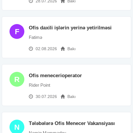
28.07.2026
Bakı
Ofis daxili işlərin yerinə yetirilməsi
F
Fatimə
02.08.2026
Bakı
Ofis menecerioperator
R
Rider Point
30.07.2026
Bakı
Tələbələrə Ofis Menecer Vakansiyası
N
Namiq Məmmədov