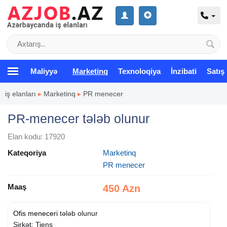
Maliyyə
Marketinq
Texnoloqiya
İnzibati
Satış
iş elanları
▸
Marketinq
▸
PR menecer
PR-menecer tələb olunur
Elan kodu: 17920
Kateqoriya
Marketinq
PR menecer
Maaş
450 Azn
Ofis meneceri
tələb olunur
Şirkət: Tiens