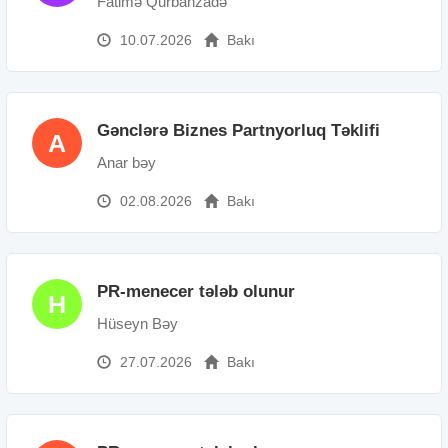
Fatimə Qurbanzadə
10.07.2026
Bakı
Gənclərə Biznes Partnyorluq Təklifi
A
Anar bəy
02.08.2026
Bakı
PR-menecer tələb olunur
H
Hüseyn Bəy
27.07.2026
Bakı