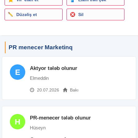
Əlaqə nömrəsi aktivdir.
Fəaliyyət sahəsi:
Marketinq
, reklam, PR
Düzəliş et
Sil
İxtisas: PR-menecer
Şirkət növü: Birbaşa işəgötürən
İş qrafiki: Sərbəst
İş təcrübəsi: 1 ildən aşağı
Təhsil: Orta
PR menecer Marketinq
İş yerinin ünvanı: 28 May m.
Aktyor tələb olunur
E
Elmeddin
20.07.2026
Bakı
PR-menecer tələb olunur
H
Hüseyn