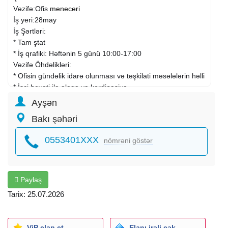
Vəzifə:Ofis
meneceri
İş yeri:28may
İş Şərtləri:
* Tam ştat
* İş qrafiki: Həftənin 5 günü 10:00-17:00
Vəzifə Öhdəlikləri:
* Ofisin gündəlik idarə olunması və təşkilati məsələlərin həlli
* İşçi heyəti ilə əlaqə və kordinasiya
* Tədbirlər və görüşlərin təşkil edilməsi
Ayşən
* Müştərilərin və məlumatların düzgün idarə olunması
Bakı şəhəri
Tələblər:
* Ali təhsil üstünlükdür
0553401XXX
nömrəni göstər
* 1 ildən aşağı
* Güclü ünsiyyət və təşkilatçılıq bacarıqları
* Problemlərin həlli və təşəbbüskarlıq qabiliyyəti
Təklif Edilir:
Paylaş
* Əmək haqqı+bonus
Tarix: 25.07.2026
* Karyera inkişafı imkanları
Müraciət Üsulu:
göndərin
ViP elan et
Elanı irəli çək