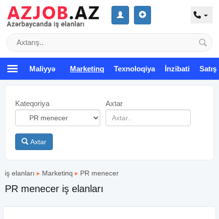
Maliyyə
Marketinq
Texnoloqiya
İnzibati
Satış
Kateqoriya
Axtar
Axtar
iş elanları
▸
Marketinq
▸
PR menecer
PR menecer iş elanları