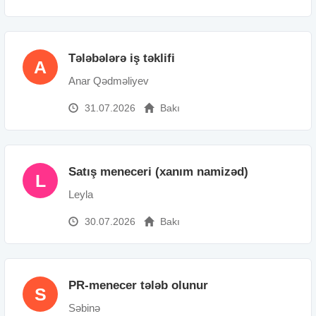
Tələbələrə iş təklifi
A
Anar Qədməliyev
31.07.2026
Bakı
Satış meneceri (xanım namizəd)
L
Leyla
30.07.2026
Bakı
PR-menecer tələb olunur
S
Səbinə