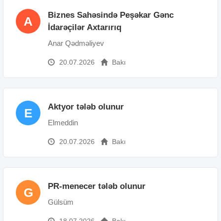
Biznes Sahəsində Peşəkar Gənc
A
İdarəçilər Axtarırıq
Anar Qədməliyev
20.07.2026
Bakı
Aktyor tələb olunur
E
Elmeddin
20.07.2026
Bakı
PR-menecer tələb olunur
G
Gülsüm
18.07.2026
Bakı