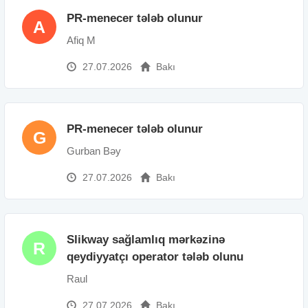
PR-menecer tələb olunur
A
Afiq M
27.07.2026
Bakı
PR-menecer tələb olunur
G
Gurban Bəy
27.07.2026
Bakı
Slikway sağlamlıq mərkəzinə
R
qeydiyyatçı operator tələb olunu
Raul
27.07.2026
Bakı