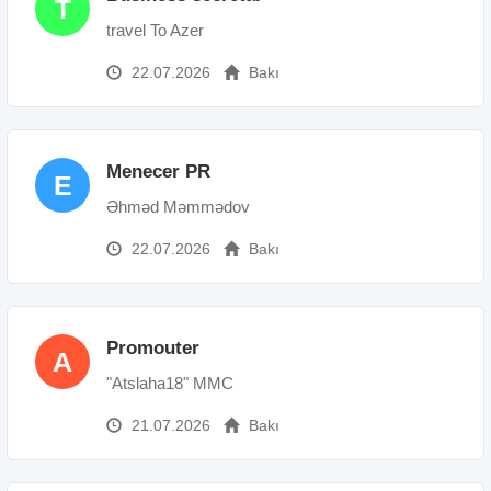
T
travel To Azer
22.07.2026
Bakı
Menecer PR
E
Əhməd Məmmədov
22.07.2026
Bakı
Promouter
A
"Atslaha18" MMC
21.07.2026
Bakı