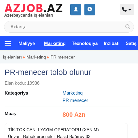
Maliyyə
Marketinq
Texnoloqiya
İnzibati
Satış
iş elanları
▸
Marketinq
▸
PR menecer
PR-menecer tələb olunur
Elan kodu: 19936
Kateqoriya
Marketinq
PR menecer
Maaş
800 Azn
TİK-TOK CANLI YAYIM OPERATORU (XANIM)
Ünvan: Babək prospekti, Rəşid Bağırov 33