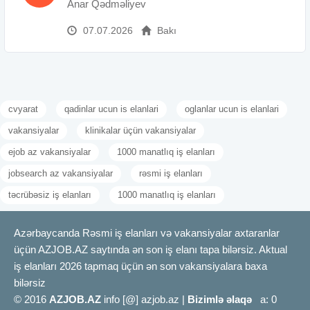
Anar Qədməliyev
07.07.2026
Bakı
cvyarat
qadinlar ucun is elanlari
oglanlar ucun is elanlari
vakansiyalar
klinikalar üçün vakansiyalar
ejob az vakansiyalar
1000 manatlıq iş elanları
jobsearch az vakansiyalar
rəsmi iş elanları
təcrübəsiz iş elanları
1000 manatlıq iş elanları
Azərbaycanda Rəsmi iş elanları və vakansiyalar axtaranlar
üçün AZJOB.AZ saytında ən son iş elanı tapa bilərsiz. Aktual
iş elanları 2026 tapmaq üçün ən son vakansiyalara baxa
bilərsiz
© 2016
AZJOB.AZ
info [@] azjob.az |
Bizimlə əlaqə
a: 0