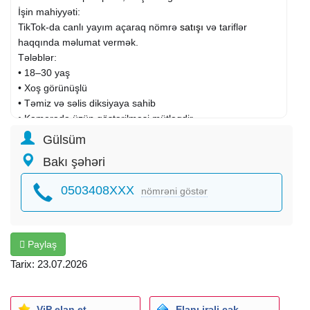
İşin mahiyyəti:
TikTok-da canlı yayım açaraq nömrə
satışı
və tariflər
haqqında məlumat vermək.
Tələblər:
• 18–30 yaş
• Xoş görünüşlü
• Təmiz və səlis diksiyaya sahib
• Kamerada üzün göstərilməsi mütləqdir
Maaş: 600 AZN fix + bonus
Gülsüm
Fəaliyyət sahəsi:
Marketinq
, reklam, PR
Bakı şəhəri
İxtisas: PR-
menecer
Şirkət növü: Birbaşa işəgötürən
0503408XXX
nömrəni göstər
İş qrafiki: Tam
İş təcrübəsi: 1 ildən aşağı
Təhsil: Orta
İş yerinin ünvanı: Babək prospekti
Paylaş
Tarix: 23.07.2026
ViP elan et
Elanı irəli çək