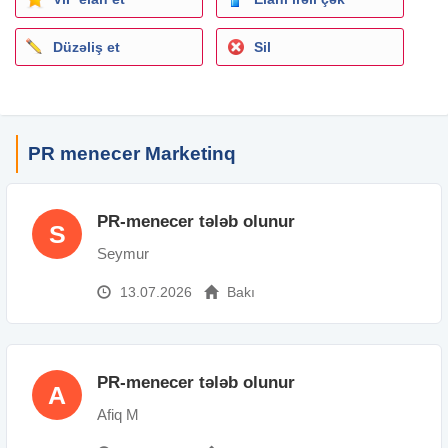
Düzəliş et
Sil
PR menecer Marketinq
PR-menecer tələb olunur
S
Seymur
13.07.2026
Bakı
PR-menecer tələb olunur
A
Afiq M