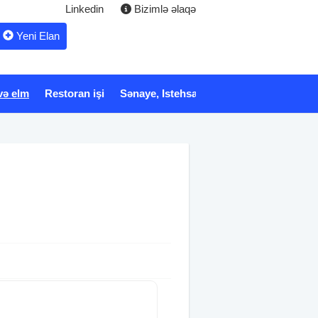
Linkedin
Bizimlə əlaqə
Yeni Elan
və elm
Restoran işi
Sənaye, Istehsalat
Xidmət
Tibb və 