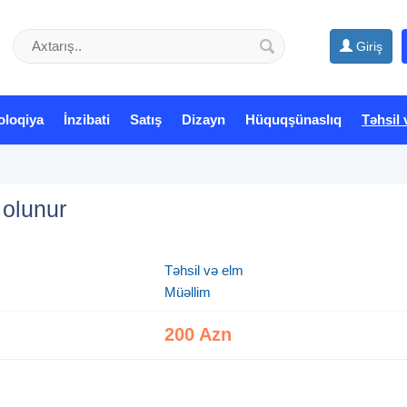
Giriş
oloqiya
İnzibati
Satış
Dizayn
Hüquqşünaslıq
Təhsil 
 olunur
Təhsil və elm
Müəllim
200 Azn