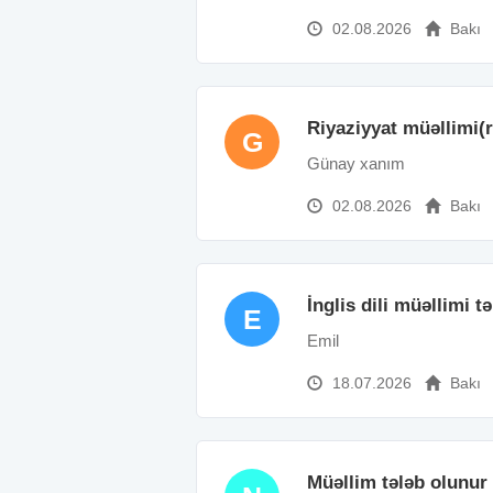
02.08.2026
Bakı
Riyaziyyat müəllimi(
G
Günay xanım
02.08.2026
Bakı
İnglis dili müəllimi t
E
Emil
18.07.2026
Bakı
Müəllim tələb olunur