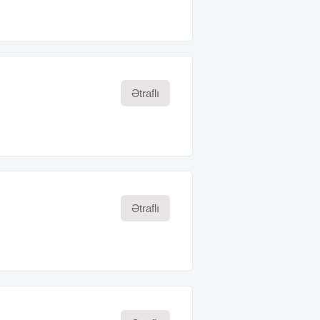
Ətraflı
Ətraflı