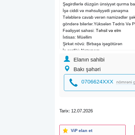
Şagirdlərlə düzgün ünsiyyət qurma ba
İşə ciddi və məhsuliyyətli yanaşma
Tələblərə cavab verən namizədlər şəkil
göndərə bilərlər.Yüksələn Tədris Və P
Fəaliyyət sahəsi:
Təhsil və elm
İxtisas: Müəllim
Şirkət növü: Birbaşa işəgötürən
İş qrafiki: Natamam
İş təcrübəsi: 1 ildən aşağı
Elanın sahibi
Təhsil: Ali
Bakı şəhəri
İş yerinin ünvanı: Nərimanov rayonu
0706624XXX
nömrəni g
Tarix: 12.07.2026
ViP elan et