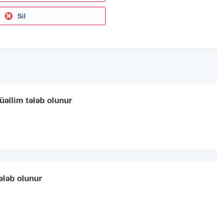
Sil
əllim tələb olunur
ələb olunur