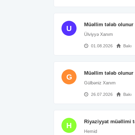
Müəllim tələb olunur
U
Ülviyyə Xanım
01.08.2026
Bakı
Müəllim tələb olunur
G
Gülbəniz Xanım
26.07.2026
Bakı
Riyaziyyat müəllimi t
H
Hemid