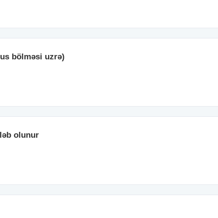
rus bölməsi uzrə)
ələb olunur