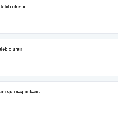
 tələb olunur
tələb olunur
şini qurmaq imkanı.