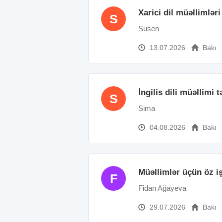
Xarici dil müəllimləri
S
Susen
13.07.2026
Bakı
İngilis dili müəllimi 
S
Sima
04.08.2026
Bakı
Müəllimlər üçün öz i
F
Fidan Ağayeva
29.07.2026
Bakı