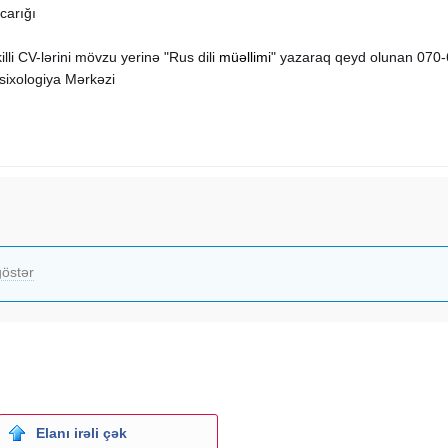
carığı
li CV-lərini mövzu yerinə "Rus dili
müəllimi
" yazaraq qeyd olunan 070
sixologiya Mərkəzi
östər
Elanı irəli çək