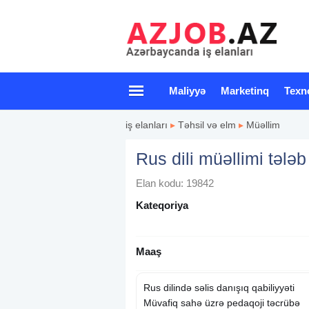
Maliyyə
Marketinq
Texn
iş elanları
▸
Təhsil və elm
▸
Müəllim
Rus dili müəllimi tələb
Elan kodu: 19842
Kateqoriya
Maaş
Rus dilində səlis danışıq qabiliyyəti
Müvafiq sahə üzrə pedaqoji təcrübə