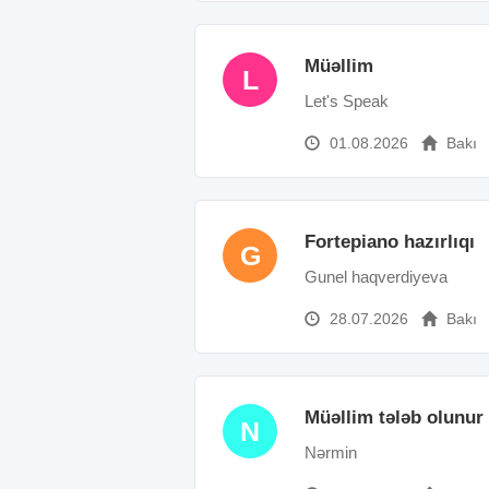
Müəllim
L
Let's Speak
01.08.2026
Bakı
Fortepiano hazırlıqı
G
Gunel haqverdiyeva
28.07.2026
Bakı
Müəllim tələb olunur
N
Nərmin