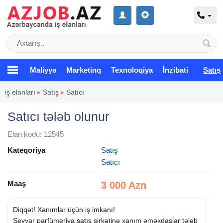
Maliyyə
Marketinq
Texnoloqiya
İnzibati
Satış
iş elanları
▸
Satış
▸
Satıcı
Satıcı tələb olunur
Elan kodu: 12545
Kateqoriya
Satış
Satıcı
Maaş
3 000 Azn
Diqqət! Xanımlar üçün iş imkanı!
Seyyar parfümeriya
satış
şirkətinə xanım əməkdaşlar tələb