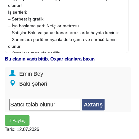
olunur!
İş şərtləri:
– Sərbəst iş qrafiki
– İşə başlama yeri: Nefçilər metrosu
– Satışlar Bakı və şəhər kənarı ərazilərdə həyata keçirilir
– Xanımlara parfümeriya ilə dolu çanta və
sürücü
təmin
olunur
– Ərazilərə maşınla gedilir
Bu elanın vaxtı bitib. Oxşar elanlara baxın
Gəlir imkanları:
– 100 AZN satış → 35 AZN qazanc
Emin Bey
– 200 AZN satış → 80 AZN qazanc
– 300 AZN satış → 120 AZN qazanc
Bakı şəhəri
Yalnız ətir sataraq rahat şəkildə qazanc əldə edin!
İş saatı:
– 11:00-dan 18:00 və ya 19:00-a qədər
– Həftədə 1 gün istirahət
– Bonuslar və mükafatlar mövcuddur
Paylaş
WhatsApp 24/7 aktivdir!
Yalnız həqiqətən işləmək istəyən xanımlar müraciət etsin!
Tarix: 12.07.2026
Fəaliyyət sahəsi: Satış