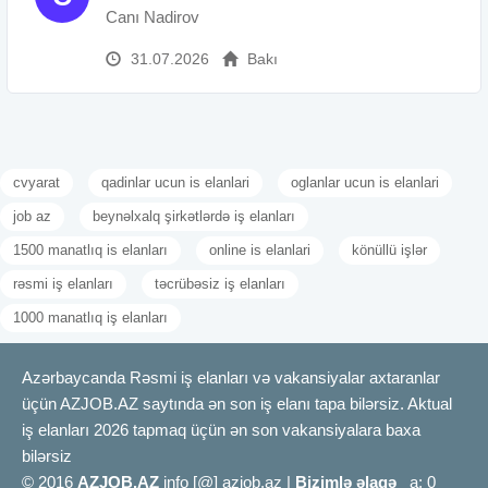
Canı Nadirov
31.07.2026
Bakı
cvyarat
qadinlar ucun is elanlari
oglanlar ucun is elanlari
job az
beynəlxalq şirkətlərdə iş elanları
1500 manatlıq is elanları
online is elanlari
könüllü işlər
rəsmi iş elanları
təcrübəsiz iş elanları
1000 manatlıq iş elanları
Azərbaycanda Rəsmi iş elanları və vakansiyalar axtaranlar
üçün AZJOB.AZ saytında ən son iş elanı tapa bilərsiz. Aktual
iş elanları 2026 tapmaq üçün ən son vakansiyalara baxa
bilərsiz
© 2016
AZJOB.AZ
info [@] azjob.az |
Bizimlə əlaqə
a: 0