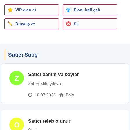
İxtisas:
Satıcı
Şirkət növü: Birbaşa işəgötürən
ViP elan et
Elanı irəli çək
İş qrafiki: Sərbəst
İş təcrübəsi: Təcrübəsiz
Düzəliş et
Sil
Təhsil: Orta
İş yerinin ünvanı: Neftçilər m.
Satıcı Satış
Satıcı xanım və bəylər
Z
Zəhra Mikayılova
18.07.2026
Bakı
Satıcı tələb olunur
O