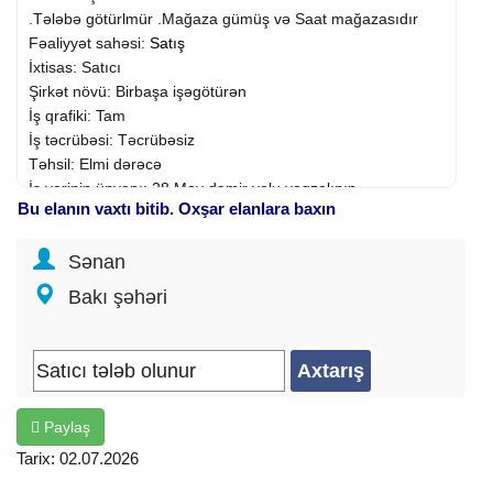
.Tələbə götürlmür .Mağaza gümüş və Saat mağazasıdır
Fəaliyyət sahəsi:
Satış
İxtisas: Satıcı
Şirkət növü: Birbaşa işəgötürən
İş qrafiki: Tam
İş təcrübəsi: Təcrübəsiz
Təhsil: Elmi dərəcə
İş yerinin ünvanı: 28 May dəmir yolu vagzalının
Bu elanın vaxtı bitib. Oxşar elanlara baxın
Sənan
Bakı şəhəri
Paylaş
Tarix: 02.07.2026