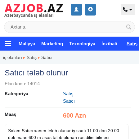
Maliyyə
Marketinq
Texnoloqiya
İnzibati
Satış
iş elanları
▸
Satış
▸
Satıcı
Satıcı tələb olunur
Elan kodu: 14014
Kateqoriya
Satış
Satıcı
Maaş
600 Azn
Salam
Satıcı
xanım teleb olunur iş saatı 11.00 dan 20.00
dək maaş 600 m əsas tələb olunan rus dilini bilmesi