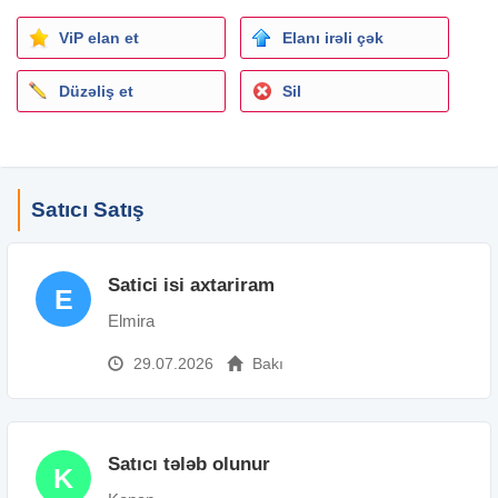
ViP elan et
Elanı irəli çək
Düzəliş et
Sil
Satıcı Satış
Satici isi axtariram
E
Elmira
29.07.2026
Bakı
Satıcı tələb olunur
K