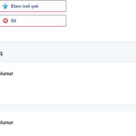
Elanı irəli çək
Sil
q
lunur
lunur