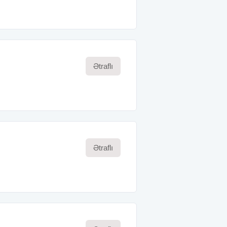
Ətraflı
Ətraflı