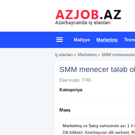
Maliyyə
Marketinq
Texn
iş elanları
▸
Marketinq
▸
SMM mütəxəssisi
SMM menecer tələb o
Elan kodu: 7745
Kateqoriya
Maaş
Marketinq
və
Satış
sahəsində azı 1 il 
Dili bilikləri: Azərbaycan dili sərbəst, R