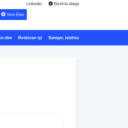
Linkedin
Bizimlə əlaqə
Yeni Elan
və elm
Restoran işi
Sənaye, Istehsalat
Xidmət
Tibb və 