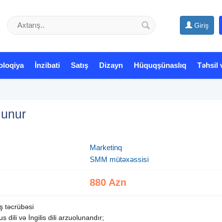
Giriş
oloqiya
İnzibati
Satış
Dizayn
Hüquqşünaslıq
Təhsil 
lunur
Marketinq
SMM mütəxəssisi
880 Azn
iş təcrübəsi
us dili və İngilis dili arzuolunandır;