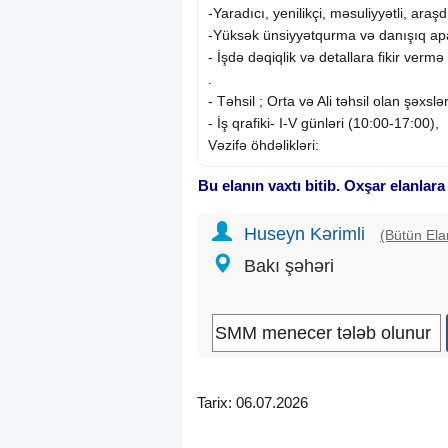
-Yaradıcı, yenilikçi, məsuliyyətli, ar
-Yüksək ünsiyyətqurma və danışıq apa
- İşdə dəqiqlik və detallara fikir vermə
.
- Təhsil ; Orta və Ali təhsil olan şəxslə
- İş qrafiki- I-V günləri (10:00-17:00),
Vəzifə öhdəlikləri:
Bu elanın vaxtı bitib. Oxşar elanlara
-Sosial media hesablarının peşəkar ş
-İnstagram Tiktok (Ads manager, meta 
Huseyn Kərimli
-Şirkətin məhsullarının tərkib və xüsu
(Bütün Ela
malik olmalı
Bakı şəhəri
.
Ünvan : Nəsimi rayonu 28 may
Tarix: 06.07.2026