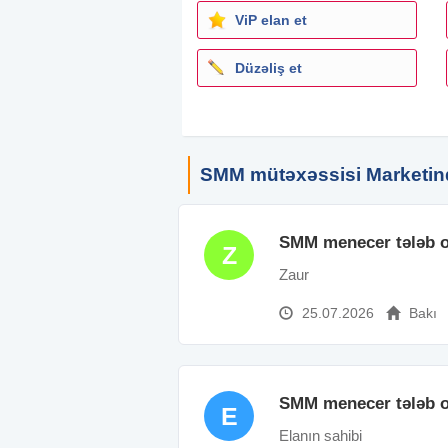
ViP elan et
Düzəliş et
SMM mütəxəssisi Marketin
SMM menecer tələb o
Z
Zaur
25.07.2026
Bakı
SMM menecer tələb o
E
Elanın sahibi