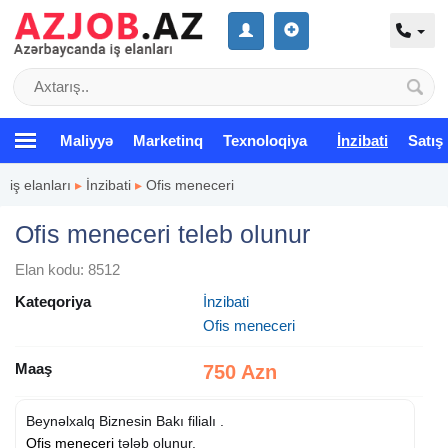
Maliyyə
Marketinq
Texnoloqiya
İnzibati
Satış
iş elanları
▸
İnzibati
▸
Ofis meneceri
Ofis meneceri teleb olunur
Elan kodu: 8512
Kateqoriya
İnzibati
Ofis meneceri
Maaş
750 Azn
Beynəlxalq Biznesin Bakı filialı .
Ofis meneceri
tələb olunur.