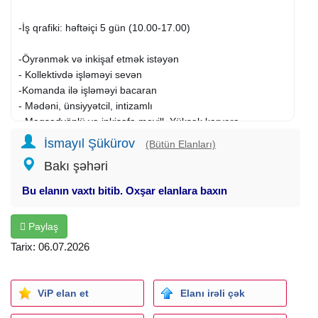
-İş qrafiki: həftəiçi 5 gün (10.00-17.00)
-Öyrənmək və inkişaf etmək istəyən
- Kollektivdə işləməyi sevən
-Komanda ilə işləməyi bacaran
- Mədəni, ünsiyyətcil, intizamlı
- Məqsədyönlü və inkişafa meyill, Yüksək karyera
hədəfləyən şəxs olması.
İsmayıl Şükürov
(Bütün Elanları)
Bakı şəhəri
Öhdəliklər
- Şirkəti təmsil etmək
Bu elanın vaxtı bitib. Oxşar elanlara baxın
- Müştərilərlə unsiyyətin qurulmasi
- Şirkətdə verilmiş təlimatları, tapşırıqları vaxtında və dəqiq
Paylaş
yerinə yetirmək
Tarix: 06.07.2026
-İstehsalatı dərindən öyənmək
- Məhsullar haqqında məlumatları dəqiqliklə müştərilərə
ötürmək.
ViP elan et
Elanı irəli çək
Ünvan: 28 May metrosu, (Şamil Əzizbəyov 179 A)